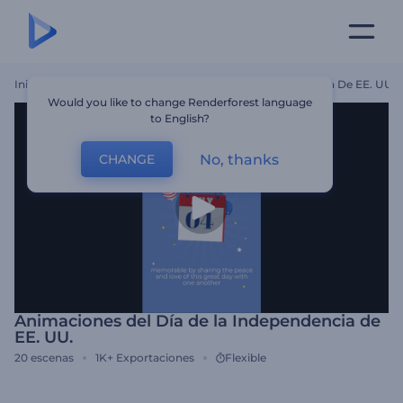
Inicio
Plantillas
Animaciones Del Día De La Independencia De EE. UU.
Would you like to change Renderforest language
to English?
No, thanks
CHANGE
Animaciones del Día de la Independencia de
EE. UU.
20
escenas
1K+
Exportaciones
Flexible