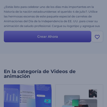
¿Estás listo para celebrar uno de los días más importantes en la
historia de la nación estadounidense: el querido 4 de julio?. Utilice
las hermosas escenas de este paquete especial de carretes de
Animaciones del Día de la Independencia de EE. UU. para crear su
animación de saludo profesional. Cargue su logotipo y agregue sus
mensajes más sentidos para honrar el sacrificio de los valientes,
regalando la gloria de la independencia a toda una nación. Perfecto
Crear Ahora
para presentaciones navideñas, invitaciones a celebraciones,
saludos en video y mucho más. Toma unos minutos desear un
bendecido 4 de julio con esta plantilla. ¡Pruébalo ahora!
En la categoría de
Videos de
animación