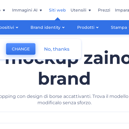
o
Immagini AI
Siti web
Utensili
Prezzi
Impara
positivi
Brand identity
Prodotti
Stampa
No, thanks
CHANGE
i mockup zaino 
brand
opping con design di borse accattivanti. Trova il modello
modificalo senza sforzo.