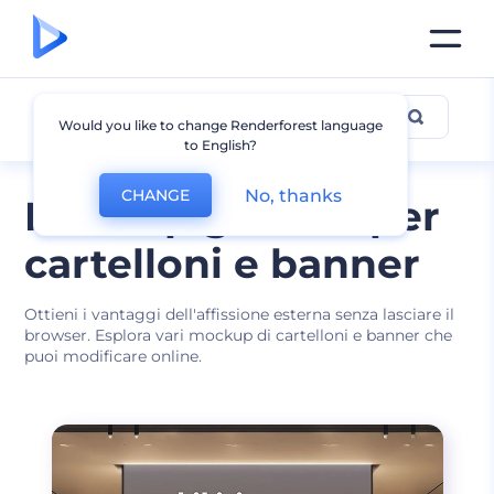
Mockup cartellone e banner
Would you like to change Renderforest language
to English?
No, thanks
CHANGE
Mockup gratuiti per
cartelloni e banner
Ottieni i vantaggi dell'affissione esterna senza lasciare il
browser. Esplora vari mockup di cartelloni e banner che
puoi modificare online.