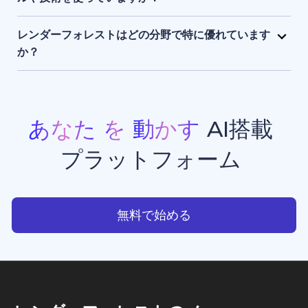
まま保持され、アクセスできるのはユーザー本人のみ
レンダーフォレストは、独自開発のAIエンジンに加
です。
え、Sora 2、Google Veo 3.1、Kling 3.0 Omni、
レンダーフォレストはどの分野で特に優れています
Seedance 2.0、Pixverse V6、Nano Banana Pro、
か？
GPT Image 2、Grok Imagineなど、最先端のAIモデ
レンダーフォレストは、現在利用できる中でもトップ
ルを組み合わせて活用しています。 このハイブリッド
クラスのAI動画生成・画像生成ツールのひとつです。
なAIスタックにより、高品質でスピーディーかつ一貫
プロモーション動画、アニメーション、イントロ動画
性のある動画生成・画像生成・アニメーション制作・
などの豊富なテンプレートを備えており、クリエイタ
あなた
を
動かす
AI搭載
ウエブサイト制作を実現しています。
ー、ビジネスオーナー、マーケターが、スタジオ品質
プラットフォーム
のプロフェッショナルな動画コンテンツを手軽に制作
できる点で高く評価されています。
あなたを動かすAI搭載プラッ
無料で始める