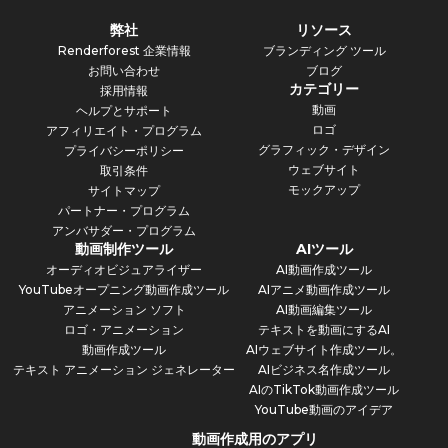
弊社
リソース
Renderforest 企業情報
ブランディング ツール
お問い合わせ
ブログ
カテゴリー
採用情報
動画
ヘルプとサポート
ロゴ
アフィリエイト・プログラム
グラフィック・デザイン
プライバシーポリシー
ウェブサイト
取引条件
モックアップ
サイトマップ
パートナー・プログラム
アンバサダー・プログラム
動画制作ツール
AIツール
オーディオビジュアライザー
AI動画作成ツール
YouTubeオープニング動画作成ツール
AIアニメ動画作成ツール
アニメーション ソフト
AI動画編集ツール
ロゴ・アニメーション
テキストを動画にするAI
動画作成ツール
AIウェブサイト作成ツール。
テキスト アニメーション ジェネレーター
AIビジネス名作成ツール
AIのTikTok動画作成ツール
YouTube動画のアイデア
動画作成用のアプリ