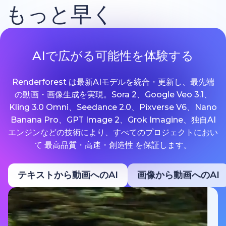
もっと早く
AIで広がる可能性を体験する
Renderforest は最新AIモデルを統合・更新し、最先端
の動画・画像生成を実現。Sora 2、Google Veo 3.1、
Kling 3.0 Omni、Seedance 2.0、Pixverse V6、Nano
Banana Pro、GPT Image 2、Grok Imagine、独自AI
エンジンなどの技術により、すべてのプロジェクトにおい
て 最高品質・高速・創造性 を保証します。
テキストから動画へのAI
画像から動画へのAI