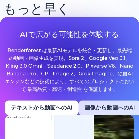
もっと早く
AIで広がる可能性を体験する
Renderforest は最新AIモデルを統合・更新し、最先端
の動画・画像生成を実現。Sora 2、Google Veo 3.1、
Kling 3.0 Omni、Seedance 2.0、Pixverse V6、Nano
Banana Pro、GPT Image 2、Grok Imagine、独自AI
エンジンなどの技術により、すべてのプロジェクトにおい
て 最高品質・高速・創造性 を保証します。
テキストから動画へのAI
画像から動画へのAI