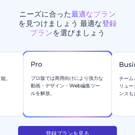
ニーズに合った
最適なプラン
を見つけましょう 最適な
登録
プラン
を選びましょう
Pro
Busi
プロ版では商用向けにより強力な
可能。
チーム
動画・デザイン・Web編集ツー
リュー
ルを解放。
ンスも
登録プランを見る