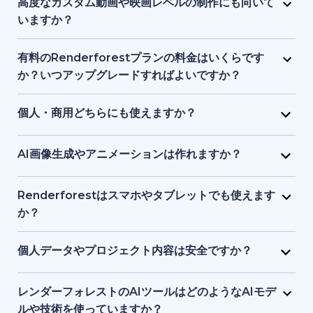
ロゴ、音楽、その他の素材で自由に編集できます。ブ
高度なカスタム動画や映画レベルの制作にも向いて
ランドアイデンティティやプロジェクトに合わせた調
いますか？
整が可能です。
Renderforest は、構造化されたセミカスタム動画に
最適で、フルスケールのシネマティック制作向けでは
有料のRenderforestプランの料金はいくらです
ありません。プロ品質の制作を簡素化しますが、ハイ
か？いつアップグレードすればよいですか？
エンドのアニメーションスタジオや高度なポストプロ
有料プランは手頃な月額料金から利用でき、料金は動
ダクションツールの完全な代替とはなりません。
画の長さ、書き出し品質、ストレージ容量で変動しま
個人・商用どちらにも使えますか？
す。HD・4K出力、ウォーターマーク削除、さらなる
はい。個人プロジェクト、クライアント案件、ビジネ
テンプレート利用や制作自由度が必要な場合にアップ
ス用途の動画やビジュアル、ウェブサイト制作に利用
AI画像生成やアニメーションは作れますか？
グレードが適しています。
できます。有料プランには商用利用権が含まれます。
はい。AI画像ジェネレーターで、テキストの指示や参
考画像からユニークなビジュアルを作成できます。生
Renderforestはスマホやタブレットでも使えます
成した画像を短いアニメーションにすることも可能で
か？
す。
はい。Renderforestアプリは Android と iOS の両方
でダウンロードでき、またはブラウザでウエブ版を利
個人データやプロジェクト内容は安全ですか？
用できます。スマホ・タブレット向けに最適化されて
もちろんです。Renderforestは安全なデータ暗号化と
いるため、いつでもどこでも制作・編集が可能です。
クラウド保護基準を採用しており、個人情報とプロジ
レンダーフォレストのAIツールはどのようなAIモデ
ェクトを安全に守ります。ファイルはプライベートな
ルや技術を使っていますか？