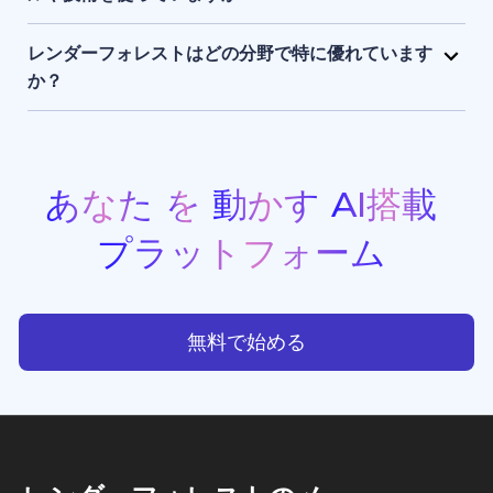
まま保持され、アクセスできるのはユーザー本人のみ
レンダーフォレストは、独自開発のAIエンジンに加
です。
え、Sora 2、Google Veo 3.1、Kling 3.0 Omni、
レンダーフォレストはどの分野で特に優れています
Seedance 2.0、Pixverse V6、Nano Banana Pro、
か？
GPT Image 2、Grok Imagineなど、最先端のAIモデ
レンダーフォレストは、現在利用できる中でもトップ
ルを組み合わせて活用しています。 このハイブリッド
クラスのAI動画生成・画像生成ツールのひとつです。
なAIスタックにより、高品質でスピーディーかつ一貫
プロモーション動画、アニメーション、イントロ動画
性のある動画生成・画像生成・アニメーション制作・
などの豊富なテンプレートを備えており、クリエイタ
あなた
を
動かす
AI搭載
ウエブサイト制作を実現しています。
ー、ビジネスオーナー、マーケターが、スタジオ品質
プラットフォーム
のプロフェッショナルな動画コンテンツを手軽に制作
できる点で高く評価されています。
あなたを動かすAI搭載プラッ
無料で始める