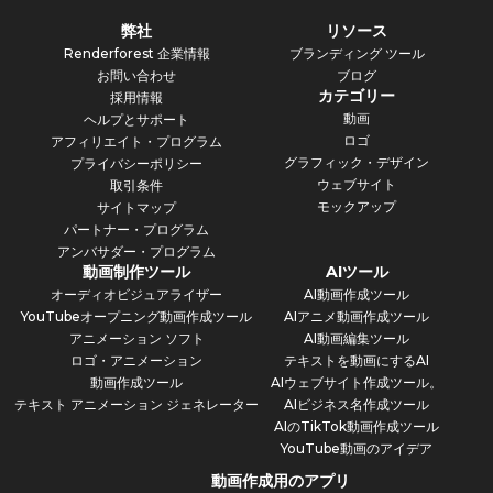
弊社
リソース
Renderforest 企業情報
ブランディング ツール
お問い合わせ
ブログ
カテゴリー
採用情報
動画
ヘルプとサポート
ロゴ
アフィリエイト・プログラム
グラフィック・デザイン
プライバシーポリシー
ウェブサイト
取引条件
モックアップ
サイトマップ
パートナー・プログラム
アンバサダー・プログラム
動画制作ツール
AIツール
オーディオビジュアライザー
AI動画作成ツール
YouTubeオープニング動画作成ツール
AIアニメ動画作成ツール
アニメーション ソフト
AI動画編集ツール
ロゴ・アニメーション
テキストを動画にするAI
動画作成ツール
AIウェブサイト作成ツール。
テキスト アニメーション ジェネレーター
AIビジネス名作成ツール
AIのTikTok動画作成ツール
YouTube動画のアイデア
動画作成用のアプリ