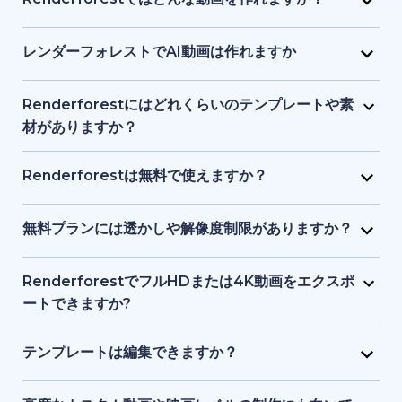
Renderforestではどんな動画を作れますか？
画像、ナレーションなどを1つのインターフェースで提
り、初心者でも始められます。テキストや簡単なアイ
Renderforest は、マーケティング動画、解説動画、
供し、初心者からプロまでが使いやすい設計になって
デアを入力するだけで、プラットフォーム側がビジュ
プレゼン資料、イントロ動画、教育用コンテンツ、
レンダーフォレストでAI動画は作れますか
います。
アル、タイミング、構成を処理します。デザインや動
SNS クリップなどをサポートしています。テンプレー
はい。Renderforest の生成系AIは、テキストやアイ
画制作の事前知識は必要ありません。
ト、ストック映像、AI 生成画像やアニメーションな
デアをフル動画に変換します。AI生成アニメーショ
Renderforestにはどれくらいのテンプレートや素
ど、目的に応じてアニメーション動画・実写動画のど
ン、ストック素材シーン、AI生成画像などを使った動
材がありますか？
ちらも制作できます。
画ストーリーテリングが可能です。
Renderforest には数千点におよぶ事前デザイン済み
動画テンプレートと、豊富なストック動画、画像、音
Renderforestは無料で使えますか？
楽トラックのライブラリがあります。新コンテンツが
はい。Renderforestには無料プランがあり、基本的な
随時追加されるため、常に最新かつプロ品質の素材を
テンプレートやツールにアクセスできます。ただし、
無料プランには透かしや解像度制限がありますか？
利用できます。
無料プランで書き出した動画には透かしが入り、解像
はい。無料プランで作成した動画にはRenderforestの
度も有料プランより制限されます。
透かしが入り、標準解像度での書き出しとなります。
RenderforestでフルHDまたは4K動画をエクスポ
有料プランでは透かしが削除され、フルHDや4Kなど
ートできますか?
高品質で書き出せます。
はい。有料プランでフルHDや4Kエクスポートが可能
です。無料プランでは透かし付き、標準画質になりま
テンプレートは編集できますか？
す。
はい。すべてのテンプレートは、テキスト、カラー、