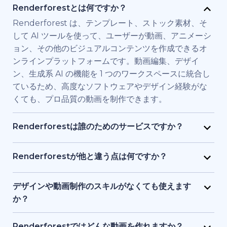
Renderforestとは何ですか？
Renderforest は、テンプレート、ストック素材、そ
して AI ツールを使って、ユーザーが動画、アニメーシ
ョン、その他のビジュアルコンテンツを作成できるオ
ンラインプラットフォームです。動画編集、デザイ
ン、生成系 AI の機能を 1 つのワークスペースに統合し
ているため、高度なソフトウェアやデザイン経験がな
くても、プロ品質の動画を制作できます。
Renderforestは誰のためのサービスですか？
Renderforest は、高品質の動画を素早く必要とする
個人やチーム向けに構築されています。マーケティン
Renderforestが他と違う点は何ですか？
グ担当者、教育者、小規模ビジネス経営者、人事チー
Renderforestは複数のAIと動画生成モデルを1つのプ
ム、フリーランサー、コンテンツクリエイターなど
ラットフォームに統合しています。ユーザーは、テキ
デザインや動画制作のスキルがなくても使えます
が、フル制作チームを雇わずに、ブランド用、研修
ストから動画生成、ストック素材ベースの動画、AI 生
か？
用、またはプロモーション用の動画を制作するために
成アニメーションまで、ツールを切り替える必要なく
はい、使えます。Renderforestには1,200点以上のテ
利用しています。
作成・編集・書き出しが可能です。テンプレート、AI
ンプレート、AI アシスト、ガイド付き編集ツールがあ