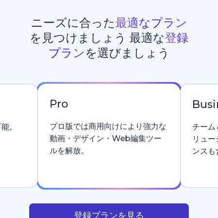
ニーズに合った
最適なプラン
を見つけましょう 最適な
登録
プラン
を選びましょう
Pro
Busi
プロ版では商用向けにより強力な
可能。
チーム
動画・デザイン・Web編集ツー
リュー
ルを解放。
ンスも
登録プランを見る