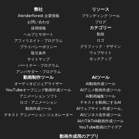
弊社
リソース
Renderforest 企業情報
ブランディング ツール
お問い合わせ
ブログ
カテゴリー
採用情報
動画
ヘルプとサポート
ロゴ
アフィリエイト・プログラム
グラフィック・デザイン
プライバシーポリシー
ウェブサイト
取引条件
モックアップ
サイトマップ
パートナー・プログラム
アンバサダー・プログラム
動画制作ツール
AIツール
オーディオビジュアライザー
AI動画作成ツール
YouTubeオープニング動画作成ツール
AIアニメ動画作成ツール
アニメーション ソフト
AI動画編集ツール
ロゴ・アニメーション
テキストを動画にするAI
動画作成ツール
AIウェブサイト作成ツール。
テキスト アニメーション ジェネレーター
AIビジネス名作成ツール
AIのTikTok動画作成ツール
YouTube動画のアイデア
動画作成用のアプリ