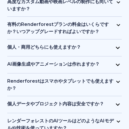
ロゴ、音楽、その他の素材で自由に編集できます。ブ
高度なカスタム動画や映画レベルの制作にも向いて
ランドアイデンティティやプロジェクトに合わせた調
いますか？
整が可能です。
Renderforest は、構造化されたセミカスタム動画に
最適で、フルスケールのシネマティック制作向けでは
有料のRenderforestプランの料金はいくらです
ありません。プロ品質の制作を簡素化しますが、ハイ
か？いつアップグレードすればよいですか？
エンドのアニメーションスタジオや高度なポストプロ
有料プランは手頃な月額料金から利用でき、料金は動
ダクションツールの完全な代替とはなりません。
画の長さ、書き出し品質、ストレージ容量で変動しま
個人・商用どちらにも使えますか？
す。HD・4K出力、ウォーターマーク削除、さらなる
はい。個人プロジェクト、クライアント案件、ビジネ
テンプレート利用や制作自由度が必要な場合にアップ
ス用途の動画やビジュアル、ウェブサイト制作に利用
AI画像生成やアニメーションは作れますか？
グレードが適しています。
できます。有料プランには商用利用権が含まれます。
はい。AI画像ジェネレーターで、テキストの指示や参
考画像からユニークなビジュアルを作成できます。生
Renderforestはスマホやタブレットでも使えます
成した画像を短いアニメーションにすることも可能で
か？
す。
はい。Renderforestアプリは Android と iOS の両方
でダウンロードでき、またはブラウザでウエブ版を利
個人データやプロジェクト内容は安全ですか？
用できます。スマホ・タブレット向けに最適化されて
もちろんです。Renderforestは安全なデータ暗号化と
いるため、いつでもどこでも制作・編集が可能です。
クラウド保護基準を採用しており、個人情報とプロジ
レンダーフォレストのAIツールはどのようなAIモデ
ェクトを安全に守ります。ファイルはプライベートな
ルや技術を使っていますか？