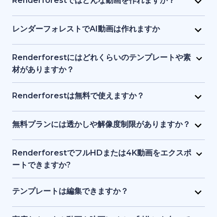
Renderforestではどんな動画を作れますか？
画像、ナレーションなどを1つのインターフェースで提
り、初心者でも始められます。テキストや簡単なアイ
Renderforest は、マーケティング動画、解説動画、
供し、初心者からプロまでが使いやすい設計になって
デアを入力するだけで、プラットフォーム側がビジュ
プレゼン資料、イントロ動画、教育用コンテンツ、
レンダーフォレストでAI動画は作れますか
います。
アル、タイミング、構成を処理します。デザインや動
SNS クリップなどをサポートしています。テンプレー
はい。Renderforest の生成系AIは、テキストやアイ
画制作の事前知識は必要ありません。
ト、ストック映像、AI 生成画像やアニメーションな
デアをフル動画に変換します。AI生成アニメーショ
Renderforestにはどれくらいのテンプレートや素
ど、目的に応じてアニメーション動画・実写動画のど
ン、ストック素材シーン、AI生成画像などを使った動
材がありますか？
ちらも制作できます。
画ストーリーテリングが可能です。
Renderforest には数千点におよぶ事前デザイン済み
動画テンプレートと、豊富なストック動画、画像、音
Renderforestは無料で使えますか？
楽トラックのライブラリがあります。新コンテンツが
はい。Renderforestには無料プランがあり、基本的な
随時追加されるため、常に最新かつプロ品質の素材を
テンプレートやツールにアクセスできます。ただし、
無料プランには透かしや解像度制限がありますか？
利用できます。
無料プランで書き出した動画には透かしが入り、解像
はい。無料プランで作成した動画にはRenderforestの
度も有料プランより制限されます。
透かしが入り、標準解像度での書き出しとなります。
RenderforestでフルHDまたは4K動画をエクスポ
有料プランでは透かしが削除され、フルHDや4Kなど
ートできますか?
高品質で書き出せます。
はい。有料プランでフルHDや4Kエクスポートが可能
です。無料プランでは透かし付き、標準画質になりま
テンプレートは編集できますか？
す。
はい。すべてのテンプレートは、テキスト、カラー、