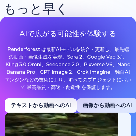
もっと早く
AIで広がる可能性を体験する
Renderforest は最新AIモデルを統合・更新し、最先端
の動画・画像生成を実現。Sora 2、Google Veo 3.1、
Kling 3.0 Omni、Seedance 2.0、Pixverse V6、Nano
Banana Pro、GPT Image 2、Grok Imagine、独自AI
エンジンなどの技術により、すべてのプロジェクトにおい
て 最高品質・高速・創造性 を保証します。
テキストから動画へのAI
画像から動画へのAI