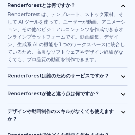
Renderforestとは何ですか？
Renderforest は、テンプレート、ストック素材、そ
して AI ツールを使って、ユーザーが動画、アニメーシ
ョン、その他のビジュアルコンテンツを作成できるオ
ンラインプラットフォームです。動画編集、デザイ
ン、生成系 AI の機能を 1 つのワークスペースに統合し
ているため、高度なソフトウェアやデザイン経験がな
くても、プロ品質の動画を制作できます。
Renderforestは誰のためのサービスですか？
Renderforest は、高品質の動画を素早く必要とする
個人やチーム向けに構築されています。マーケティン
Renderforestが他と違う点は何ですか？
グ担当者、教育者、小規模ビジネス経営者、人事チー
Renderforestは複数のAIと動画生成モデルを1つのプ
ム、フリーランサー、コンテンツクリエイターなど
ラットフォームに統合しています。ユーザーは、テキ
デザインや動画制作のスキルがなくても使えます
が、フル制作チームを雇わずに、ブランド用、研修
ストから動画生成、ストック素材ベースの動画、AI 生
か？
用、またはプロモーション用の動画を制作するために
成アニメーションまで、ツールを切り替える必要なく
はい、使えます。Renderforestには1,200点以上のテ
利用しています。
作成・編集・書き出しが可能です。テンプレート、AI
ンプレート、AI アシスト、ガイド付き編集ツールがあ