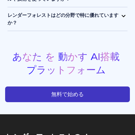
まま保持され、アクセスできるのはユーザー本人のみ
レンダーフォレストは、独自開発のAIエンジンに加
です。
え、Sora 2、Google Veo 3.1、Kling 3.0 Omni、
レンダーフォレストはどの分野で特に優れています
Seedance 2.0、Pixverse V6、Nano Banana Pro、
か？
GPT Image 2、Grok Imagineなど、最先端のAIモデ
レンダーフォレストは、現在利用できる中でもトップ
ルを組み合わせて活用しています。 このハイブリッド
クラスのAI動画生成・画像生成ツールのひとつです。
なAIスタックにより、高品質でスピーディーかつ一貫
プロモーション動画、アニメーション、イントロ動画
性のある動画生成・画像生成・アニメーション制作・
などの豊富なテンプレートを備えており、クリエイタ
あなた
を
動かす
AI搭載
ウエブサイト制作を実現しています。
ー、ビジネスオーナー、マーケターが、スタジオ品質
プラットフォーム
のプロフェッショナルな動画コンテンツを手軽に制作
できる点で高く評価されています。
あなたを動かすAI搭載プラッ
無料で始める