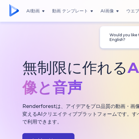
AI動画
動画 テンプレート
AI画像
ウエ
Would you like
English?
無制限に作れる
像と音声
Renderforestは、アイデアをプロ品質の動画
変えるAIクリエイティブプラットフォームです。す
で利用できます。