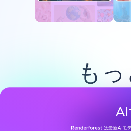
今すぐ試す
もっ
A
Renderforest は最新A