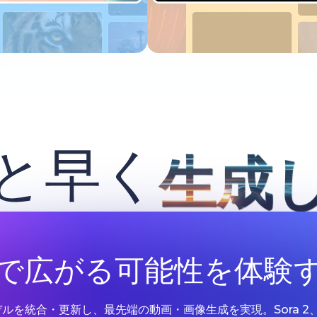
今すぐ試す
今すぐ試す
と早く
生成
Iで広がる可能性を体験
Iモデルを統合・更新し、最先端の動画・画像生成を実現。Sora 2、Google