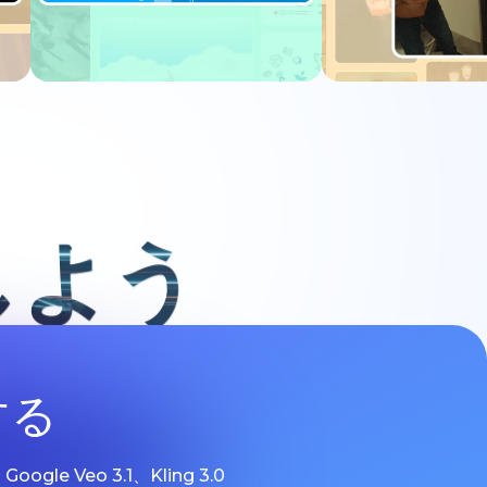
今すぐ試す
今すぐ
しよう
する
 Veo 3.1、Kling 3.0