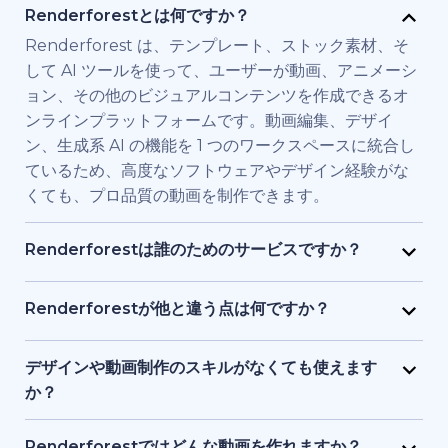
Renderforestとは何ですか？
Renderforest は、テンプレート、ストック素材、そ
して AI ツールを使って、ユーザーが動画、アニメーシ
ョン、その他のビジュアルコンテンツを作成できるオ
ンラインプラットフォームです。動画編集、デザイ
ン、生成系 AI の機能を 1 つのワークスペースに統合し
ているため、高度なソフトウェアやデザイン経験がな
くても、プロ品質の動画を制作できます。
Renderforestは誰のためのサービスですか？
Renderforest は、高品質の動画を素早く必要とする
個人やチーム向けに構築されています。マーケティン
Renderforestが他と違う点は何ですか？
グ担当者、教育者、小規模ビジネス経営者、人事チー
Renderforestは複数のAIと動画生成モデルを1つのプ
ム、フリーランサー、コンテンツクリエイターなど
ラットフォームに統合しています。ユーザーは、テキ
デザインや動画制作のスキルがなくても使えます
が、フル制作チームを雇わずに、ブランド用、研修
ストから動画生成、ストック素材ベースの動画、AI 生
か？
用、またはプロモーション用の動画を制作するために
成アニメーションまで、ツールを切り替える必要なく
はい、使えます。Renderforestには1,200点以上のテ
利用しています。
作成・編集・書き出しが可能です。テンプレート、AI
ンプレート、AI アシスト、ガイド付き編集ツールがあ