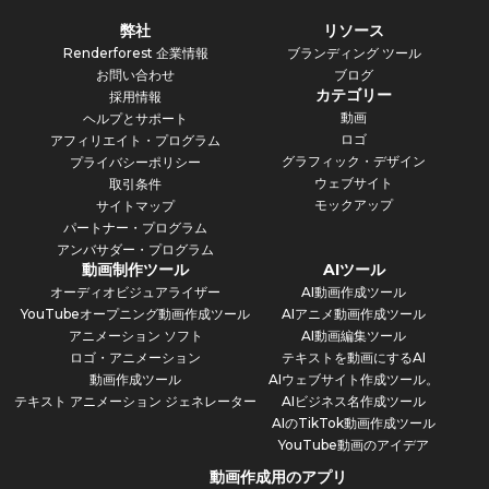
弊社
リソース
Renderforest 企業情報
ブランディング ツール
お問い合わせ
ブログ
カテゴリー
採用情報
動画
ヘルプとサポート
ロゴ
アフィリエイト・プログラム
グラフィック・デザイン
プライバシーポリシー
ウェブサイト
取引条件
モックアップ
サイトマップ
パートナー・プログラム
アンバサダー・プログラム
動画制作ツール
AIツール
オーディオビジュアライザー
AI動画作成ツール
YouTubeオープニング動画作成ツール
AIアニメ動画作成ツール
アニメーション ソフト
AI動画編集ツール
ロゴ・アニメーション
テキストを動画にするAI
動画作成ツール
AIウェブサイト作成ツール。
テキスト アニメーション ジェネレーター
AIビジネス名作成ツール
AIのTikTok動画作成ツール
YouTube動画のアイデア
動画作成用のアプリ