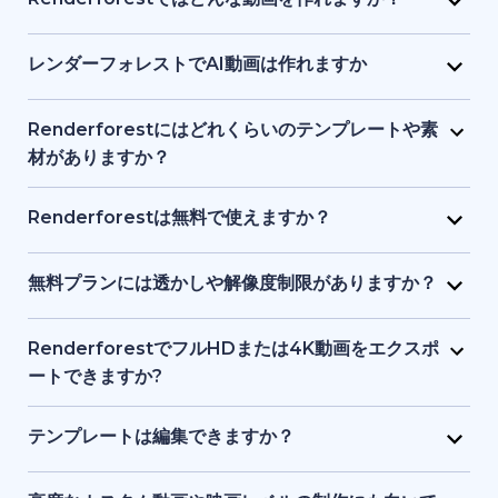
Renderforestではどんな動画を作れますか？
画像、ナレーションなどを1つのインターフェースで提
り、初心者でも始められます。テキストや簡単なアイ
Renderforest は、マーケティング動画、解説動画、
供し、初心者からプロまでが使いやすい設計になって
デアを入力するだけで、プラットフォーム側がビジュ
プレゼン資料、イントロ動画、教育用コンテンツ、
レンダーフォレストでAI動画は作れますか
います。
アル、タイミング、構成を処理します。デザインや動
SNS クリップなどをサポートしています。テンプレー
はい。Renderforest の生成系AIは、テキストやアイ
画制作の事前知識は必要ありません。
ト、ストック映像、AI 生成画像やアニメーションな
デアをフル動画に変換します。AI生成アニメーショ
Renderforestにはどれくらいのテンプレートや素
ど、目的に応じてアニメーション動画・実写動画のど
ン、ストック素材シーン、AI生成画像などを使った動
材がありますか？
ちらも制作できます。
画ストーリーテリングが可能です。
Renderforest には数千点におよぶ事前デザイン済み
動画テンプレートと、豊富なストック動画、画像、音
Renderforestは無料で使えますか？
楽トラックのライブラリがあります。新コンテンツが
はい。Renderforestには無料プランがあり、基本的な
随時追加されるため、常に最新かつプロ品質の素材を
テンプレートやツールにアクセスできます。ただし、
無料プランには透かしや解像度制限がありますか？
利用できます。
無料プランで書き出した動画には透かしが入り、解像
はい。無料プランで作成した動画にはRenderforestの
度も有料プランより制限されます。
透かしが入り、標準解像度での書き出しとなります。
RenderforestでフルHDまたは4K動画をエクスポ
有料プランでは透かしが削除され、フルHDや4Kなど
ートできますか?
高品質で書き出せます。
はい。有料プランでフルHDや4Kエクスポートが可能
です。無料プランでは透かし付き、標準画質になりま
テンプレートは編集できますか？
す。
はい。すべてのテンプレートは、テキスト、カラー、