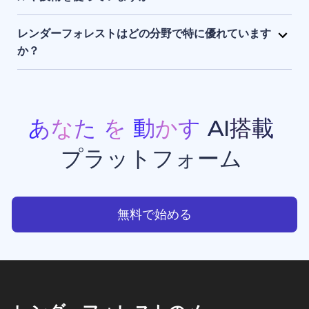
まま保持され、アクセスできるのはユーザー本人のみ
レンダーフォレストは、独自開発のAIエンジンに加
です。
え、Sora 2、Google Veo 3.1、Kling 3.0 Omni、
レンダーフォレストはどの分野で特に優れています
Seedance 2.0、Pixverse V6、Nano Banana Pro、
か？
GPT Image 2、Grok Imagineなど、最先端のAIモデ
レンダーフォレストは、現在利用できる中でもトップ
ルを組み合わせて活用しています。 このハイブリッド
クラスのAI動画生成・画像生成ツールのひとつです。
なAIスタックにより、高品質でスピーディーかつ一貫
プロモーション動画、アニメーション、イントロ動画
性のある動画生成・画像生成・アニメーション制作・
などの豊富なテンプレートを備えており、クリエイタ
あなた
を
動かす
AI搭載
ウエブサイト制作を実現しています。
ー、ビジネスオーナー、マーケターが、スタジオ品質
プラットフォーム
のプロフェッショナルな動画コンテンツを手軽に制作
できる点で高く評価されています。
あなたを動かすAI搭載プラッ
無料で始める