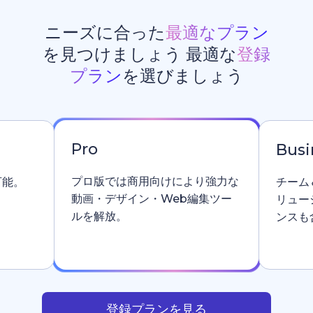
ニーズに合った
最適なプラン
を見つけましょう 最適な
登録
プラン
を選びましょう
Pro
Busi
プロ版では商用向けにより強力な
可能。
チーム
動画・デザイン・Web編集ツー
リュー
ルを解放。
ンスも
登録プランを見る