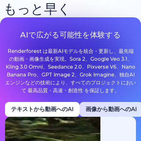
もっと早く
AIで広がる可能性を体験する
Renderforest は最新AIモデルを統合・更新し、最先端
の動画・画像生成を実現。Sora 2、Google Veo 3.1、
Kling 3.0 Omni、Seedance 2.0、Pixverse V6、Nano
Banana Pro、GPT Image 2、Grok Imagine、独自AI
エンジンなどの技術により、すべてのプロジェクトにおい
て 最高品質・高速・創造性 を保証します。
テキストから動画へのAI
画像から動画へのAI