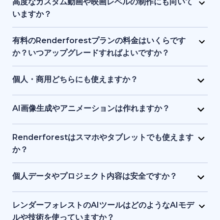
ロゴ、音楽、その他の素材で自由に編集できます。ブ
高度なカスタム動画や映画レベルの制作にも向いて
ランドアイデンティティやプロジェクトに合わせた調
いますか？
整が可能です。
Renderforest は、構造化されたセミカスタム動画に
最適で、フルスケールのシネマティック制作向けでは
有料のRenderforestプランの料金はいくらです
ありません。プロ品質の制作を簡素化しますが、ハイ
か？いつアップグレードすればよいですか？
エンドのアニメーションスタジオや高度なポストプロ
有料プランは手頃な月額料金から利用でき、料金は動
ダクションツールの完全な代替とはなりません。
画の長さ、書き出し品質、ストレージ容量で変動しま
個人・商用どちらにも使えますか？
す。HD・4K出力、ウォーターマーク削除、さらなる
はい。個人プロジェクト、クライアント案件、ビジネ
テンプレート利用や制作自由度が必要な場合にアップ
ス用途の動画やビジュアル、ウェブサイト制作に利用
AI画像生成やアニメーションは作れますか？
グレードが適しています。
できます。有料プランには商用利用権が含まれます。
はい。AI画像ジェネレーターで、テキストの指示や参
考画像からユニークなビジュアルを作成できます。生
Renderforestはスマホやタブレットでも使えます
成した画像を短いアニメーションにすることも可能で
か？
す。
はい。Renderforestアプリは Android と iOS の両方
でダウンロードでき、またはブラウザでウエブ版を利
個人データやプロジェクト内容は安全ですか？
用できます。スマホ・タブレット向けに最適化されて
もちろんです。Renderforestは安全なデータ暗号化と
いるため、いつでもどこでも制作・編集が可能です。
クラウド保護基準を採用しており、個人情報とプロジ
レンダーフォレストのAIツールはどのようなAIモデ
ェクトを安全に守ります。ファイルはプライベートな
ルや技術を使っていますか？