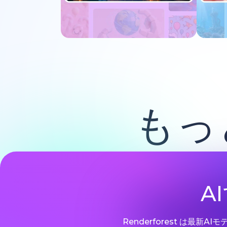
今すぐ試す
もっ
A
Renderforest は最新A