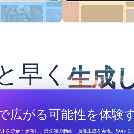
今すぐ試す
今すぐ試す
と早く
生成
Iで広がる可能性を体験
Iモデルを統合・更新し、最先端の動画・画像生成を実現。Sora 2、Google