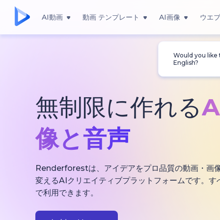
AI動画
動画 テンプレート
AI画像
ウエ
Would you like
English?
無制限に作れる
像と音声
Renderforestは、アイデアをプロ品質の動画
変えるAIクリエイティブプラットフォームです。す
で利用できます。