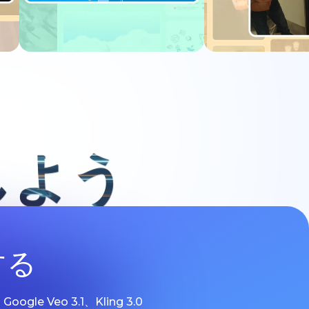
今すぐ試す
今すぐ
しよう
する
 Veo 3.1、Kling 3.0