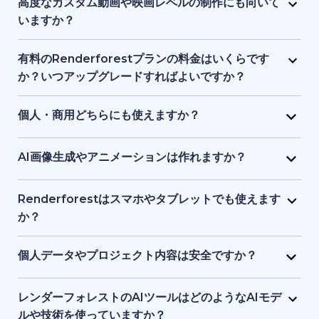
ロゴ、音楽、その他の素材で自由に編集できます。ブ
高度なカスタム動画や映画レベルの制作にも向いて
ランドアイデンティティやプロジェクトに合わせた調
いますか？
整が可能です。
Renderforest は、構造化されたセミカスタム動画に
最適で、フルスケールのシネマティック制作向けでは
有料のRenderforestプランの料金はいくらです
ありません。プロ品質の制作を簡素化しますが、ハイ
か？いつアップグレードすればよいですか？
エンドのアニメーションスタジオや高度なポストプロ
有料プランは手頃な月額料金から利用でき、料金は動
ダクションツールの完全な代替とはなりません。
画の長さ、書き出し品質、ストレージ容量で変動しま
個人・商用どちらにも使えますか？
す。HD・4K出力、ウォーターマーク削除、さらなる
はい。個人プロジェクト、クライアント案件、ビジネ
テンプレート利用や制作自由度が必要な場合にアップ
ス用途の動画やビジュアル、ウェブサイト制作に利用
AI画像生成やアニメーションは作れますか？
グレードが適しています。
できます。有料プランには商用利用権が含まれます。
はい。AI画像ジェネレーターで、テキストの指示や参
考画像からユニークなビジュアルを作成できます。生
Renderforestはスマホやタブレットでも使えます
成した画像を短いアニメーションにすることも可能で
か？
す。
はい。Renderforestアプリは Android と iOS の両方
でダウンロードでき、またはブラウザでウエブ版を利
個人データやプロジェクト内容は安全ですか？
用できます。スマホ・タブレット向けに最適化されて
もちろんです。Renderforestは安全なデータ暗号化と
いるため、いつでもどこでも制作・編集が可能です。
クラウド保護基準を採用しており、個人情報とプロジ
レンダーフォレストのAIツールはどのようなAIモデ
ェクトを安全に守ります。ファイルはプライベートな
ルや技術を使っていますか？