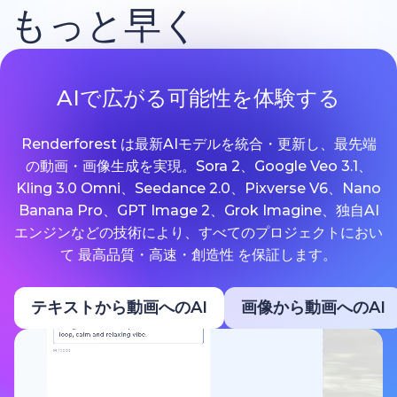
もっと早く
AIで広がる可能性を体験する
Renderforest は最新AIモデルを統合・更新し、最先端
の動画・画像生成を実現。Sora 2、Google Veo 3.1、
Kling 3.0 Omni、Seedance 2.0、Pixverse V6、Nano
Banana Pro、GPT Image 2、Grok Imagine、独自AI
エンジンなどの技術により、すべてのプロジェクトにおい
て 最高品質・高速・創造性 を保証します。
テキストから動画へのAI
画像から動画へのAI