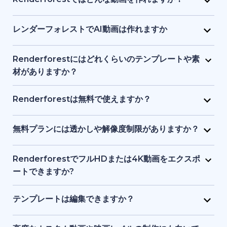
Renderforestではどんな動画を作れますか？
画像、ナレーションなどを1つのインターフェースで提
り、初心者でも始められます。テキストや簡単なアイ
Renderforest は、マーケティング動画、解説動画、
供し、初心者からプロまでが使いやすい設計になって
デアを入力するだけで、プラットフォーム側がビジュ
プレゼン資料、イントロ動画、教育用コンテンツ、
レンダーフォレストでAI動画は作れますか
います。
アル、タイミング、構成を処理します。デザインや動
SNS クリップなどをサポートしています。テンプレー
はい。Renderforest の生成系AIは、テキストやアイ
画制作の事前知識は必要ありません。
ト、ストック映像、AI 生成画像やアニメーションな
デアをフル動画に変換します。AI生成アニメーショ
Renderforestにはどれくらいのテンプレートや素
ど、目的に応じてアニメーション動画・実写動画のど
ン、ストック素材シーン、AI生成画像などを使った動
材がありますか？
ちらも制作できます。
画ストーリーテリングが可能です。
Renderforest には数千点におよぶ事前デザイン済み
動画テンプレートと、豊富なストック動画、画像、音
Renderforestは無料で使えますか？
楽トラックのライブラリがあります。新コンテンツが
はい。Renderforestには無料プランがあり、基本的な
随時追加されるため、常に最新かつプロ品質の素材を
テンプレートやツールにアクセスできます。ただし、
無料プランには透かしや解像度制限がありますか？
利用できます。
無料プランで書き出した動画には透かしが入り、解像
はい。無料プランで作成した動画にはRenderforestの
度も有料プランより制限されます。
透かしが入り、標準解像度での書き出しとなります。
RenderforestでフルHDまたは4K動画をエクスポ
有料プランでは透かしが削除され、フルHDや4Kなど
ートできますか?
高品質で書き出せます。
はい。有料プランでフルHDや4Kエクスポートが可能
です。無料プランでは透かし付き、標準画質になりま
テンプレートは編集できますか？
す。
はい。すべてのテンプレートは、テキスト、カラー、