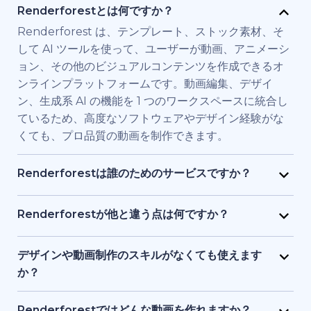
Renderforestとは何ですか？
Renderforest は、テンプレート、ストック素材、そ
して AI ツールを使って、ユーザーが動画、アニメーシ
ョン、その他のビジュアルコンテンツを作成できるオ
ンラインプラットフォームです。動画編集、デザイ
ン、生成系 AI の機能を 1 つのワークスペースに統合し
ているため、高度なソフトウェアやデザイン経験がな
くても、プロ品質の動画を制作できます。
Renderforestは誰のためのサービスですか？
Renderforest は、高品質の動画を素早く必要とする
個人やチーム向けに構築されています。マーケティン
Renderforestが他と違う点は何ですか？
グ担当者、教育者、小規模ビジネス経営者、人事チー
Renderforestは複数のAIと動画生成モデルを1つのプ
ム、フリーランサー、コンテンツクリエイターなど
ラットフォームに統合しています。ユーザーは、テキ
デザインや動画制作のスキルがなくても使えます
が、フル制作チームを雇わずに、ブランド用、研修
ストから動画生成、ストック素材ベースの動画、AI 生
か？
用、またはプロモーション用の動画を制作するために
成アニメーションまで、ツールを切り替える必要なく
はい、使えます。Renderforestには1,200点以上のテ
利用しています。
作成・編集・書き出しが可能です。テンプレート、AI
ンプレート、AI アシスト、ガイド付き編集ツールがあ