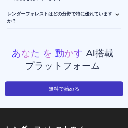
まま保持され、アクセスできるのはユーザー本人のみ
レンダーフォレストは、独自開発のAIエンジンに加
です。
え、Sora 2、Google Veo 3.1、Kling 3.0 Omni、
レンダーフォレストはどの分野で特に優れています
Seedance 2.0、Pixverse V6、Nano Banana Pro、
か？
GPT Image 2、Grok Imagineなど、最先端のAIモデ
レンダーフォレストは、現在利用できる中でもトップ
ルを組み合わせて活用しています。 このハイブリッド
クラスのAI動画生成・画像生成ツールのひとつです。
なAIスタックにより、高品質でスピーディーかつ一貫
プロモーション動画、アニメーション、イントロ動画
性のある動画生成・画像生成・アニメーション制作・
などの豊富なテンプレートを備えており、クリエイタ
あなた
を
動かす
AI搭載
ウエブサイト制作を実現しています。
ー、ビジネスオーナー、マーケターが、スタジオ品質
プラットフォーム
のプロフェッショナルな動画コンテンツを手軽に制作
できる点で高く評価されています。
あなたを動かすAI搭載プラッ
無料で始める