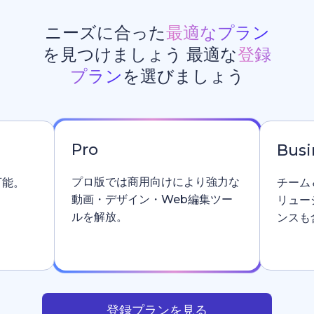
ニーズに合った
最適なプラン
を見つけましょう 最適な
登録
プラン
を選びましょう
Pro
Busi
プロ版では商用向けにより強力な
可能。
チーム
動画・デザイン・Web編集ツー
リュー
ルを解放。
ンスも
登録プランを見る