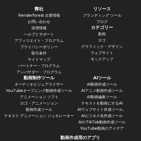
弊社
リソース
Renderforest 企業情報
ブランディング ツール
お問い合わせ
ブログ
カテゴリー
採用情報
動画
ヘルプとサポート
ロゴ
アフィリエイト・プログラム
グラフィック・デザイン
プライバシーポリシー
ウェブサイト
取引条件
モックアップ
サイトマップ
パートナー・プログラム
アンバサダー・プログラム
動画制作ツール
AIツール
オーディオビジュアライザー
AI動画作成ツール
YouTubeオープニング動画作成ツール
AIアニメ動画作成ツール
アニメーション ソフト
AI動画編集ツール
ロゴ・アニメーション
テキストを動画にするAI
動画作成ツール
AIウェブサイト作成ツール。
テキスト アニメーション ジェネレーター
AIビジネス名作成ツール
AIのTikTok動画作成ツール
YouTube動画のアイデア
動画作成用のアプリ