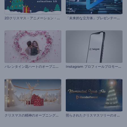
2
Dクリスマス・アニメーション・キット
「
未来的な立方体」プレゼンテーション
バ
レンタイン花ハートのオープニング動画
I
nstagram プロフィールプロモーション
ク
リスマスの精神のオープニング動画
照
らされたクリスマスツリーのオープニング動画