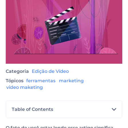
Categoria
Edição de Vídeo
Tópicos
ferramentas
marketing
video maketing
Table of Contents
Renderforest Video Maker
O fato de você estar lendo esse artigo significa,