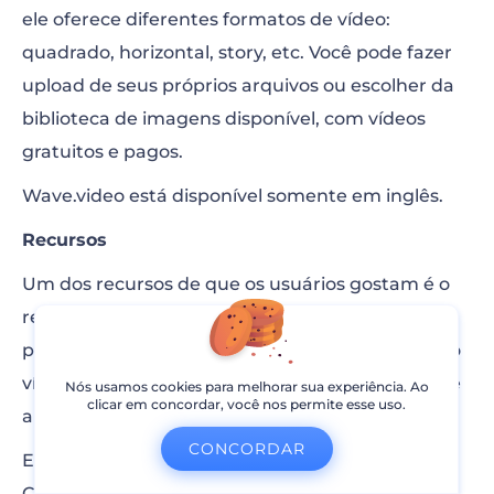
ele oferece diferentes formatos de vídeo:
quadrado, horizontal, story, etc. Você pode fazer
upload de seus próprios arquivos ou escolher da
biblioteca de imagens disponível, com vídeos
gratuitos e pagos.
Wave.video está disponível somente em inglês.
Recursos
Um dos recursos de que os usuários gostam é o
redimensionamento automático de vídeos. É
possível escolher vários tamanhos para o mesmo
vídeo e ele ajustará automaticamente o design e
Nós usamos cookies para melhorar sua experiência. Ao
clicar em concordar, você nos permite esse uso.
a personalização.
CONCORDAR
Eles também têm um recurso criativo –
Calendário de Conteúdo Inspirado. Esse fornece