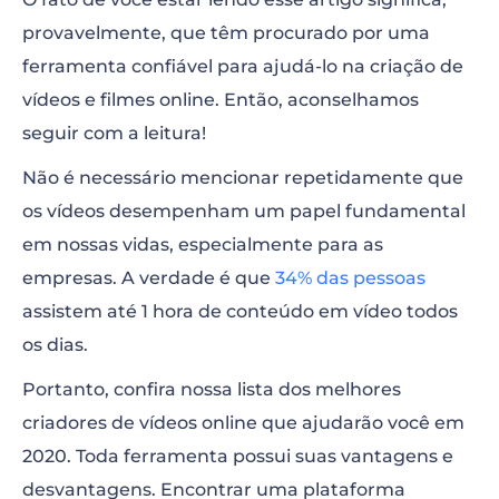
provavelmente, que têm procurado por uma
Adobe Spark
ferramenta confiável para ajudá-lo na criação de
WeVideo
vídeos e filmes online. Então, aconselhamos
seguir com a leitura!
Moovly
Não é necessário mencionar repetidamente que
Biteable
os vídeos desempenham um papel fundamental
Powtoon
em nossas vidas, especialmente para as
empresas. A verdade é que
34% das pessoas
Wave.video
assistem até 1 hora de conteúdo em vídeo todos
Animoto
os dias.
Magisto
Portanto, confira nossa lista dos melhores
criadores de vídeos online que ajudarão você em
Kizoa
2020. Toda ferramenta possui suas vantagens e
desvantagens. Encontrar uma plataforma