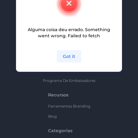
Carreiras
Ajuda E Suporte
Alguma coisa deu errado. Something
Programa De Afiliados
went wrong. Failed to fetch
Políticas De Privacidade
Termos E Condições
Got it
Mapa Do Site
Política De Parceria
Programa De Embaixadores
Recursos
Ferramentas Branding
Blog
Categorias