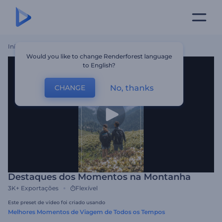
Início
Templates
Destaques Dos Momentos Na Montanha
Would you like to change Renderforest language
to English?
No, thanks
CHANGE
Destaques dos Momentos na Montanha
3K+
Exportações
Flexível
Este preset de vídeo foi criado usando
Melhores Momentos de Viagem de Todos os Tempos