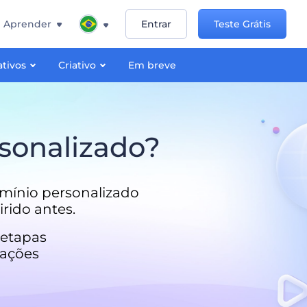
Aprender
Entrar
Teste Grátis
ativos
Criativo
Em breve
sonalizado?
mínio personalizado
rido antes.
 etapas
rações