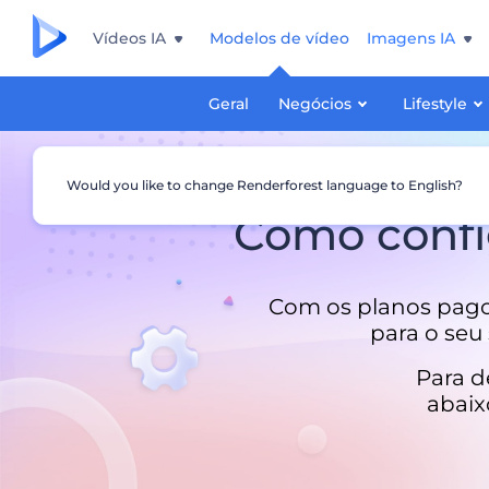
Vídeos IA
Modelos de vídeo
Imagens IA
Geral
Negócios
Lifestyle
Would you like to change Renderforest language to English?
Como confi
Com os planos pago
para o seu
Para d
abaix