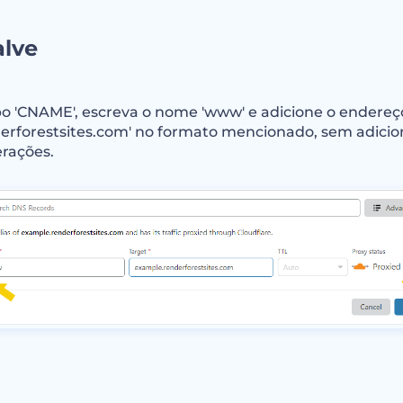
alve
po 'CNAME', escreva o nome 'www' e adicione o endereço
erforestsites.com' no formato mencionado, sem adiciona
erações.