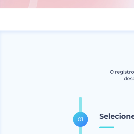
O registr
des
Selecion