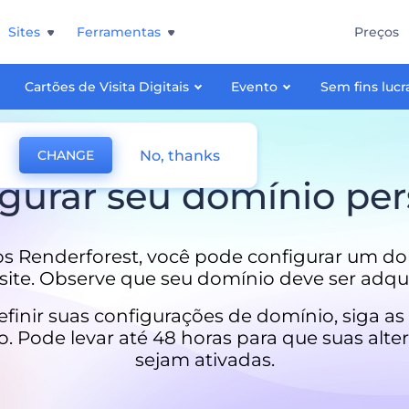
Sites
Ferramentas
Preços
Cartões de Visita Digitais
Evento
Sem fins lucr
No, thanks
CHANGE
gurar seu domínio per
s Renderforest, você pode configurar um do
 site. Observe que seu domínio deve ser adqui
efinir suas configurações de domínio, siga as
o. Pode levar até 48 horas para que suas alte
sejam ativadas.