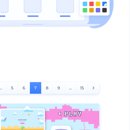
...
5
6
7
8
9
...
15