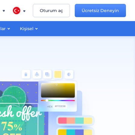
n
Oturum aç
Ücretsiz Deneyin
lar
Kişisel