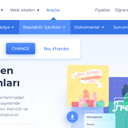
Web siteleri
Araçlar
Fiyatlar
Öğre
Medya
Basılabilir İçerikler
Dokümanlar
Sunum
No, thanks
CHANGE
len
ları
ç zorlanmadan
i sayesinde
ın. Karvizit ve
 oluşturun.