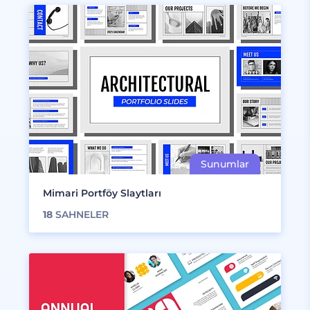
Mimari Portföy Slaytları
18
SAHNELER