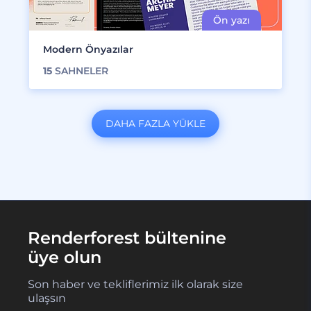
Modern Önyazılar
15
SAHNELER
DAHA FAZLA YÜKLE
Renderforest bültenine
üye olun
Son haber ve tekliflerimiz ilk olarak size
ulaşsın