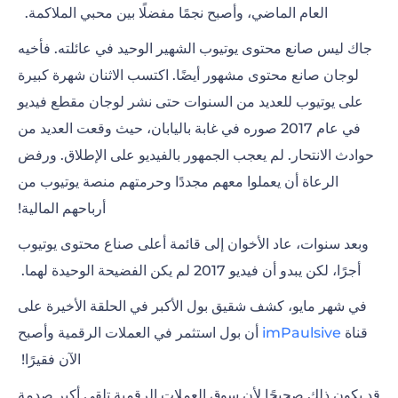
العام الماضي، وأصبح نجمًا مفضلًا بين محبي الملاكمة.
جاك ليس صانع محتوى يوتيوب الشهير الوحيد في عائلته. فأخيه
لوجان صانع محتوى مشهور أيضًا. اكتسب الاثنان شهرة كبيرة
على يوتيوب للعديد من السنوات حتى نشر لوجان مقطع فيديو
في عام 2017 صوره في غابة باليابان، حيث وقعت العديد من
حوادث الانتحار. لم يعجب الجمهور بالفيديو على الإطلاق. ورفض
الرعاة أن يعملوا معهم مجددًا وحرمتهم منصة يوتيوب من
أرباحهم المالية!
وبعد سنوات، عاد الأخوان إلى قائمة أعلى صناع محتوى يوتيوب
أجرًا، لكن يبدو أن فيديو 2017 لم يكن الفضيحة الوحيدة لهما.
في شهر مايو، كشف شقيق بول الأكبر في الحلقة الأخيرة على
قناة
imPaulsive
أن بول استثمر في العملات الرقمية وأصبح
الآن فقيرًا!
قد يكون ذلك صحيحًا لأن سوق العملات الرقمية تلقى أكبر صدمة