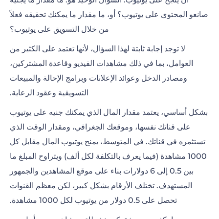
3. كم يجني صانعو محتوى يوتيوب عن الاشتراك الواحد؟
صانعو المحتوى على يوتيوب؟ أو، ما مقدار ما يمكنك تحقيقه فعلاً
4. ما مقدار ما تدفعه منصة يوتيوب؟
من خلال
التسويق على يوتيوب
؟
لا توجد إجابة ثابتة لهذا السؤال، لأنها تعتمد على الكثير من
5. أفضل الطرق لربح المال عن طريق يوتيوب
العوامل، بما في ذلك
مشاهدات الفيديو وقاعدة المشتركين
،
6. من أعلى 10 صناع محتوى ربحاً على يوتيوب؟
ومصادر الدخل وعوائد الإعلانات وبرامج الإحالة والمبيعات
التسويقية وعقود الرعاية.
المزيد من الأسئلة الشائعة عن مقدار ما يجني صناع
محتوى يوتيوب
بشكل أساسي، يعتمد مقدار المال الذي يمكنك جنيه على يوتيوب
على قناتك نفسها، وموقعك الجغرافي، ومقدار الوقت الذي
تستثمره في قناتك. في المتوسط، يمنح يوتيوب المال مقابل كل
1000 مشاهدة (فيما يعرف بالتكلفة لكل ألف) ويتراوح المبلغ ما
بين 0.5 إلى 6 دولارات بناء على موقع المشاهدين والجمهور
المستهدف. تختلف الأرقام بشكل كبير، لكن معظم القنوات
تحصل على 0.5 دولار من يوتيوب لكل 1000 مشاهدة.