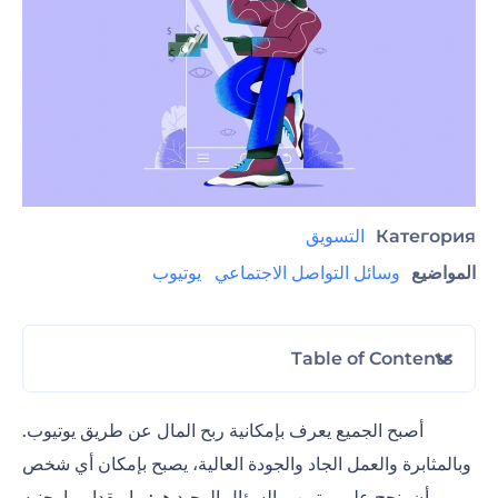
Категория
التسويق
المواضيع
وسائل التواصل الاجتماعي
يوتيوب
Table of Contents
1. كيف تجني المال عن طريق يوتيوب؟
أصبح الجميع يعرف بإمكانية ربح المال عن طريق يوتيوب.
2. كيف يحصل صانعو محتوى يوتيوب على أموالهم؟
وبالمثابرة والعمل الجاد والجودة العالية، يصبح بإمكان أي شخص
أن ينجح على يوتيوب. السؤال الوحيد هو: ما مقدار ما يجنيه