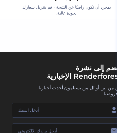
‫بمجرد أن تكون راضيًا عن النتيجة ، قم بتنزيل شعارك
بجودة عالية.‬
ضم إلى نشرة
Renderfore الإخبارية
 من بين أوائل من يستلمون أحدث أخبارنا
روضنا