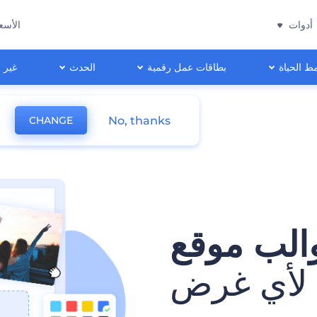
أدوات
الأسع
ط الحياة
بطاقات عمل رقمية
الحدث
غير 
No, thanks
CHANGE
الب موقع
 لأي غرض