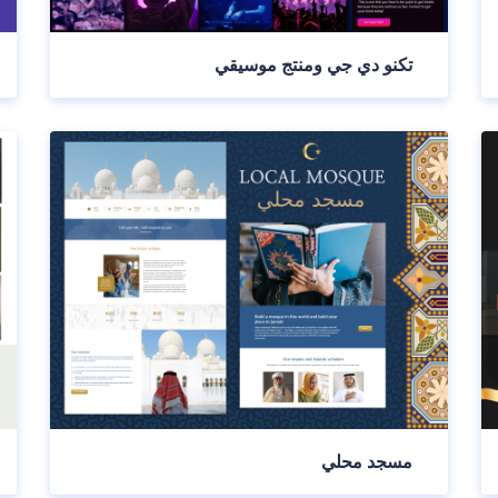
تكنو دي جي ومنتج موسيقي
مسجد محلي