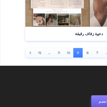
دعوة زفاف رقيقة
15
...
11
10
9
8
7
.
نضم