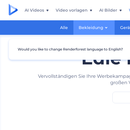
AI Videos
Video vorlagen
AI Bilder
Alle
Bekleidung
Gerä
Would you like to change Renderforest language to English?
Edle
Vervollständigen Sie Ihre Werbekampag
großen V