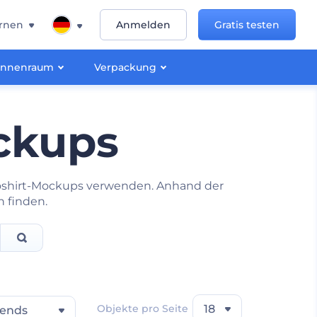
rnen
Anmelden
Gratis testen
Innenraum
Verpackung
ckups
oloshirt-Mockups verwenden. Anhand der
n finden.
Objekte pro Seite
18
rends