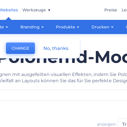
Websites
Werkzeuge
Preise
Le
te
Branding
Produkte
Drucken
No, thanks
CHANGE
 Polohemd-Mo
nen mit ausgefeilten visuellen Effekten, indem Sie P
ielfalt an Layouts können Sie das für Sie perfekte Desig
anzeigen
T