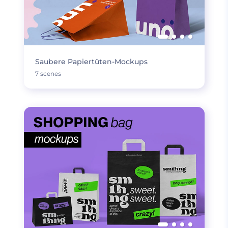
Saubere Papiertüten-Mockups
7 scenes