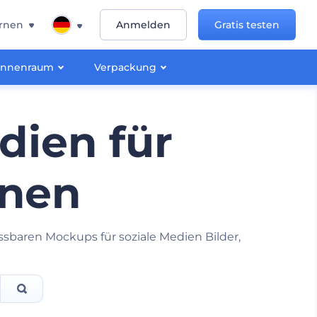
rnen
Anmelden
Gratis testen
Innenraum
Verpackung
dien für
gnen
ssbaren Mockups für soziale Medien Bilder,