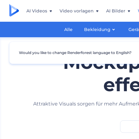
AI Videos
Video vorlagen
AI Bilder
Alle
Bekleidung
Gerä
Would you like to change Renderforest language to English?
Mockups
eff
Attraktive Visuals sorgen für mehr Aufmer