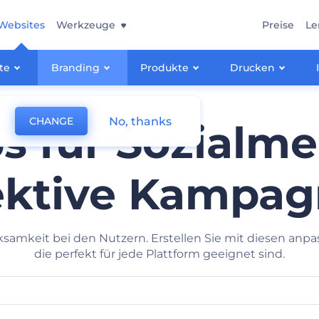
Websites
Werkzeuge
Preise
Le
te
Branding
Produkte
Drucken
No, thanks
CHANGE
 für Sozialme
ektive Kampa
ksamkeit bei den Nutzern. Erstellen Sie mit diesen anpa
die perfekt für jede Plattform geeignet sind.