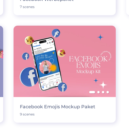
7 scenes
Facebook Emojis Mockup Paket
9 scenes