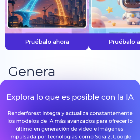
más rápido
Pruébalo ahora
Pruébalo 
Genera
Explora lo que es posible con la IA
Renderforest integra y actualiza constantemente
los modelos de IA más avanzados para ofrecer lo
último en generación de vídeo e imágenes.
Impulsada por tecnologías como Sora 2, Google