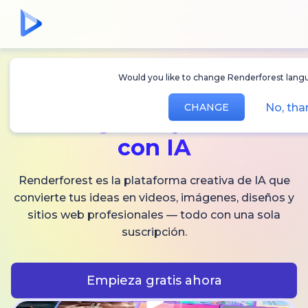
Would you like to change Renderforest languag
Crea
videos,
No, than
CHANGE
imágenes
y audio
con IA
Renderforest es la plataforma creativa de IA que
convierte tus ideas en videos, imágenes, diseños y
sitios web profesionales — todo con una sola
suscripción.
Empieza gratis ahora