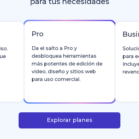
para tus necesidades
Pro
Busi
Da el salto a Pro y
so.
Soluci
desbloquea herramientas
que
para e
más potentes de edición de
Incluy
video, diseño y sitios web
revend
para uso comercial.
Explorar planes