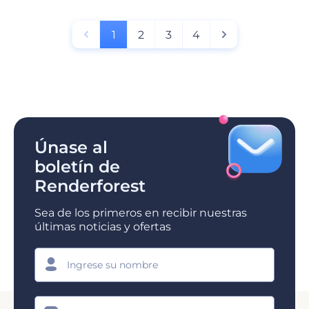
1
2
3
4
Únase al
boletín de
Renderforest
Sea de los primeros en recibir nuestras
últimas noticias y ofertas