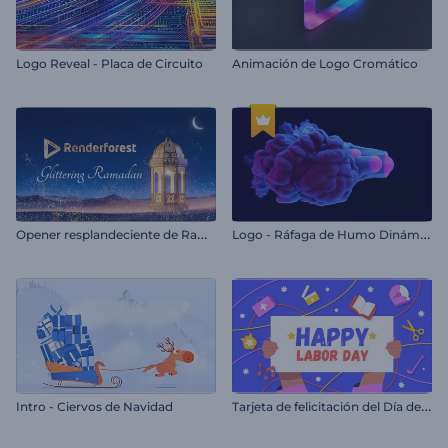
Logo Reveal - Placa de Circuito
Animación de Logo Cromático
O
pener resplandeciente de Ramadán
L
ogo - Ráfaga de Humo Dinámico
T
arjeta de felicitación del Día del Trabajo
Intro - Ciervos de Navidad