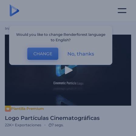
Inicio
Plantillas
Logo Partículas Cinematográficas
Would you like to change Renderforest language
to English?
No, thanks
CHANGE
Plantilla Premium
Logo Partículas Cinematográficas
22K+
Exportaciones
7 segs.