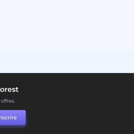
orest
offres.
nscrire