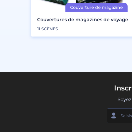
Couvertures de magazines de voyage
11
SCÈNES
Insc
Soyez 