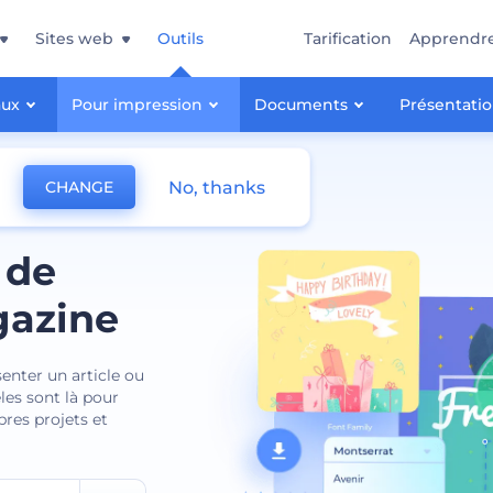
Sites web
Outils
Tarification
Apprendr
aux
Pour impression
Documents
Présentati
No, thanks
CHANGE
 de
gazine
enter un article ou
es sont là pour
pres projets et