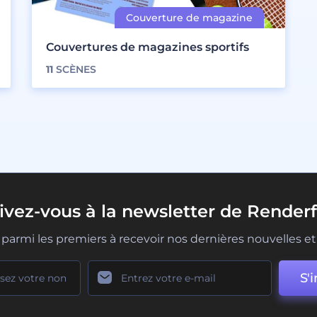
Couvertures de magazines sportifs
11
SCÈNES
rivez-vous à la newsletter de Renderf
parmi les premiers à recevoir nos dernières nouvelles et 
S'i