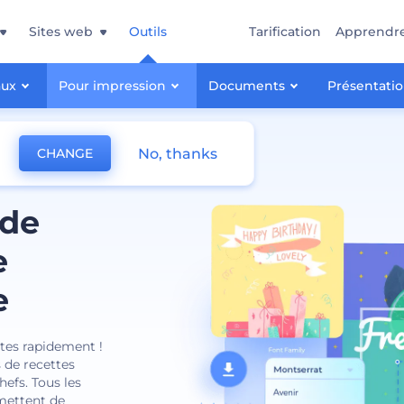
Sites web
Outils
Tarification
Apprendr
aux
Pour impression
Documents
Présentati
No, thanks
CHANGE
 de
e
e
ntes rapidement !
 de recettes
hefs. Tous les
rmettent de