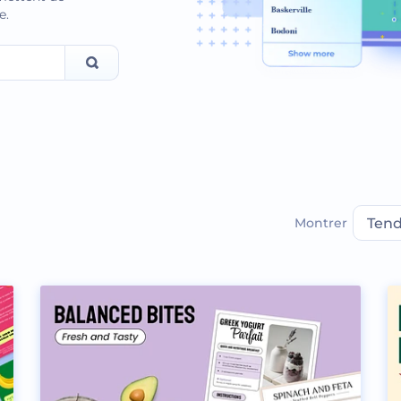
e.
Montrer
Ten