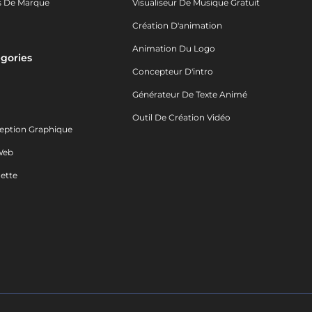
s De Marque
Visualiseur De Musique Gratuit
Création D'animation
Animation Du Logo
gories
Concepteur D'intro
o
Générateur De Texte Animé
Outil De Création Vidéo
eption Graphique
Web
ette