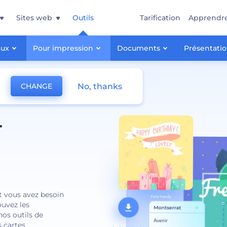
Sites web
Outils
Tarification
Apprendr
aux
Pour impression
Documents
Présentati
No, thanks
CHANGE
-
nt vous avez besoin
ouvez les
nos outils de
s cartes