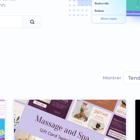
mn.
Montrer
Ten