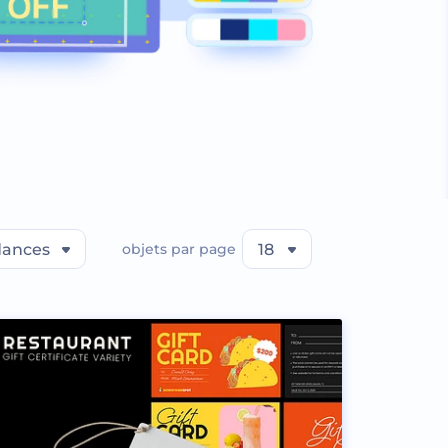
dances
objets par page
18