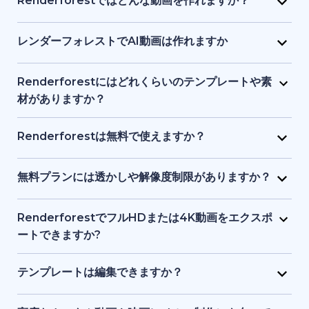
Renderforestではどんな動画を作れますか？
画像、ナレーションなどを1つのインターフェースで提
り、初心者でも始められます。テキストや簡単なアイ
Renderforest は、マーケティング動画、解説動画、
供し、初心者からプロまでが使いやすい設計になって
デアを入力するだけで、プラットフォーム側がビジュ
プレゼン資料、イントロ動画、教育用コンテンツ、
レンダーフォレストでAI動画は作れますか
います。
アル、タイミング、構成を処理します。デザインや動
SNS クリップなどをサポートしています。テンプレー
はい。Renderforest の生成系AIは、テキストやアイ
画制作の事前知識は必要ありません。
ト、ストック映像、AI 生成画像やアニメーションな
デアをフル動画に変換します。AI生成アニメーショ
Renderforestにはどれくらいのテンプレートや素
ど、目的に応じてアニメーション動画・実写動画のど
ン、ストック素材シーン、AI生成画像などを使った動
材がありますか？
ちらも制作できます。
画ストーリーテリングが可能です。
Renderforest には数千点におよぶ事前デザイン済み
動画テンプレートと、豊富なストック動画、画像、音
Renderforestは無料で使えますか？
楽トラックのライブラリがあります。新コンテンツが
はい。Renderforestには無料プランがあり、基本的な
随時追加されるため、常に最新かつプロ品質の素材を
テンプレートやツールにアクセスできます。ただし、
無料プランには透かしや解像度制限がありますか？
利用できます。
無料プランで書き出した動画には透かしが入り、解像
はい。無料プランで作成した動画にはRenderforestの
度も有料プランより制限されます。
透かしが入り、標準解像度での書き出しとなります。
RenderforestでフルHDまたは4K動画をエクスポ
有料プランでは透かしが削除され、フルHDや4Kなど
ートできますか?
高品質で書き出せます。
はい。有料プランでフルHDや4Kエクスポートが可能
です。無料プランでは透かし付き、標準画質になりま
テンプレートは編集できますか？
す。
はい。すべてのテンプレートは、テキスト、カラー、