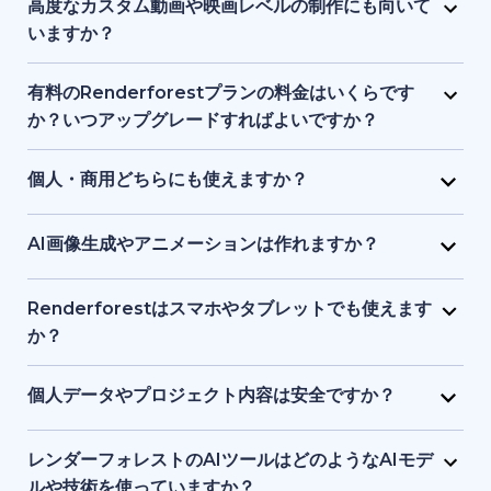
ロゴ、音楽、その他の素材で自由に編集できます。ブ
高度なカスタム動画や映画レベルの制作にも向いて
ランドアイデンティティやプロジェクトに合わせた調
いますか？
整が可能です。
Renderforest は、構造化されたセミカスタム動画に
最適で、フルスケールのシネマティック制作向けでは
有料のRenderforestプランの料金はいくらです
ありません。プロ品質の制作を簡素化しますが、ハイ
か？いつアップグレードすればよいですか？
エンドのアニメーションスタジオや高度なポストプロ
有料プランは手頃な月額料金から利用でき、料金は動
ダクションツールの完全な代替とはなりません。
画の長さ、書き出し品質、ストレージ容量で変動しま
個人・商用どちらにも使えますか？
す。HD・4K出力、ウォーターマーク削除、さらなる
はい。個人プロジェクト、クライアント案件、ビジネ
テンプレート利用や制作自由度が必要な場合にアップ
ス用途の動画やビジュアル、ウェブサイト制作に利用
AI画像生成やアニメーションは作れますか？
グレードが適しています。
できます。有料プランには商用利用権が含まれます。
はい。AI画像ジェネレーターで、テキストの指示や参
考画像からユニークなビジュアルを作成できます。生
Renderforestはスマホやタブレットでも使えます
成した画像を短いアニメーションにすることも可能で
か？
す。
はい。Renderforestアプリは Android と iOS の両方
でダウンロードでき、またはブラウザでウエブ版を利
個人データやプロジェクト内容は安全ですか？
用できます。スマホ・タブレット向けに最適化されて
もちろんです。Renderforestは安全なデータ暗号化と
いるため、いつでもどこでも制作・編集が可能です。
クラウド保護基準を採用しており、個人情報とプロジ
レンダーフォレストのAIツールはどのようなAIモデ
ェクトを安全に守ります。ファイルはプライベートな
ルや技術を使っていますか？