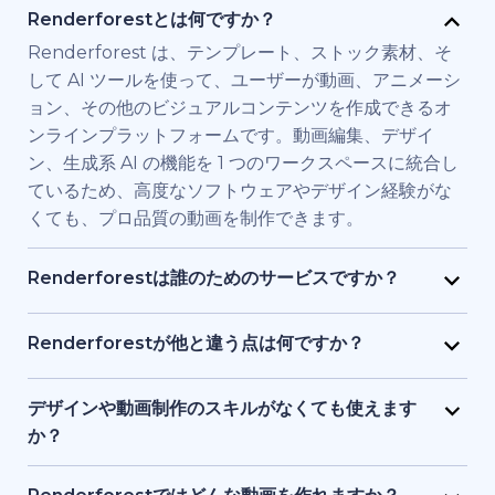
Renderforestとは何ですか？
Renderforest は、テンプレート、ストック素材、そ
して AI ツールを使って、ユーザーが動画、アニメーシ
ョン、その他のビジュアルコンテンツを作成できるオ
ンラインプラットフォームです。動画編集、デザイ
ン、生成系 AI の機能を 1 つのワークスペースに統合し
ているため、高度なソフトウェアやデザイン経験がな
くても、プロ品質の動画を制作できます。
Renderforestは誰のためのサービスですか？
Renderforest は、高品質の動画を素早く必要とする
個人やチーム向けに構築されています。マーケティン
Renderforestが他と違う点は何ですか？
グ担当者、教育者、小規模ビジネス経営者、人事チー
Renderforestは複数のAIと動画生成モデルを1つのプ
ム、フリーランサー、コンテンツクリエイターなど
ラットフォームに統合しています。ユーザーは、テキ
デザインや動画制作のスキルがなくても使えます
が、フル制作チームを雇わずに、ブランド用、研修
ストから動画生成、ストック素材ベースの動画、AI 生
か？
用、またはプロモーション用の動画を制作するために
成アニメーションまで、ツールを切り替える必要なく
はい、使えます。Renderforestには1,200点以上のテ
利用しています。
作成・編集・書き出しが可能です。テンプレート、AI
ンプレート、AI アシスト、ガイド付き編集ツールがあ