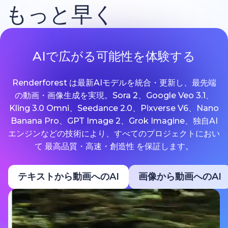
もっと早く
AIで広がる可能性を体験する
Renderforest は最新AIモデルを統合・更新し、最先端
の動画・画像生成を実現。Sora 2、Google Veo 3.1、
Kling 3.0 Omni、Seedance 2.0、Pixverse V6、Nano
Banana Pro、GPT Image 2、Grok Imagine、独自AI
エンジンなどの技術により、すべてのプロジェクトにおい
て 最高品質・高速・創造性 を保証します。
テキストから動画へのAI
画像から動画へのAI