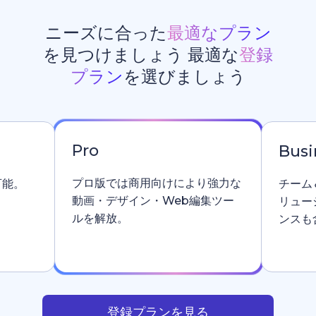
ニーズに合った
最適なプラン
を見つけましょう 最適な
登録
プラン
を選びましょう
Pro
Busi
プロ版では商用向けにより強力な
可能。
チーム
動画・デザイン・Web編集ツー
リュー
ルを解放。
ンスも
登録プランを見る