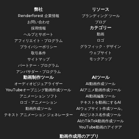
弊社
リソース
Renderforest 企業情報
ブランディング ツール
お問い合わせ
ブログ
カテゴリー
採用情報
動画
ヘルプとサポート
ロゴ
アフィリエイト・プログラム
グラフィック・デザイン
プライバシーポリシー
ウェブサイト
取引条件
モックアップ
サイトマップ
パートナー・プログラム
アンバサダー・プログラム
動画制作ツール
AIツール
オーディオビジュアライザー
AI動画作成ツール
YouTubeオープニング動画作成ツール
AIアニメ動画作成ツール
アニメーション ソフト
AI動画編集ツール
ロゴ・アニメーション
テキストを動画にするAI
動画作成ツール
AIウェブサイト作成ツール。
テキスト アニメーション ジェネレーター
AIビジネス名作成ツール
AIのTikTok動画作成ツール
YouTube動画のアイデア
動画作成用のアプリ