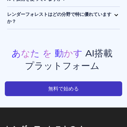
まま保持され、アクセスできるのはユーザー本人のみ
レンダーフォレストは、独自開発のAIエンジンに加
です。
え、Sora 2、Google Veo 3.1、Kling 3.0 Omni、
レンダーフォレストはどの分野で特に優れています
Seedance 2.0、Pixverse V6、Nano Banana Pro、
か？
GPT Image 2、Grok Imagineなど、最先端のAIモデ
レンダーフォレストは、現在利用できる中でもトップ
ルを組み合わせて活用しています。 このハイブリッド
クラスのAI動画生成・画像生成ツールのひとつです。
なAIスタックにより、高品質でスピーディーかつ一貫
プロモーション動画、アニメーション、イントロ動画
性のある動画生成・画像生成・アニメーション制作・
などの豊富なテンプレートを備えており、クリエイタ
あなた
を
動かす
AI搭載
ウエブサイト制作を実現しています。
ー、ビジネスオーナー、マーケターが、スタジオ品質
プラットフォーム
のプロフェッショナルな動画コンテンツを手軽に制作
できる点で高く評価されています。
あなたを動かすAI搭載プラッ
無料で始める