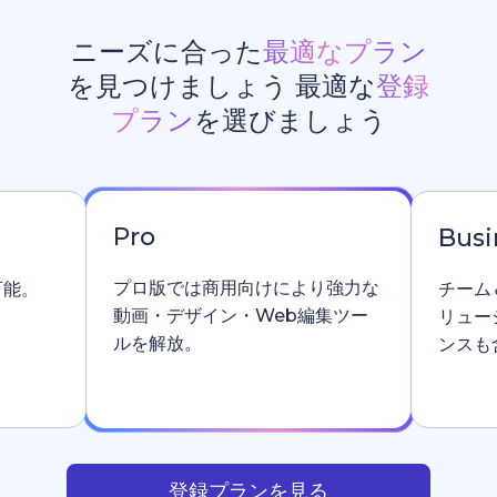
ニーズに合った
最適なプラン
を見つけましょう 最適な
登録
プラン
を選びましょう
Pro
Busi
プロ版では商用向けにより強力な
可能。
チーム
動画・デザイン・Web編集ツー
リュー
ルを解放。
ンスも
登録プランを見る