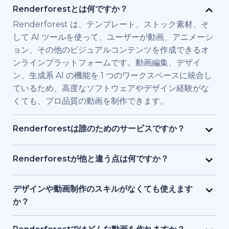
Renderforestとは何ですか？
Renderforest は、テンプレート、ストック素材、そ
して AI ツールを使って、ユーザーが動画、アニメーシ
ョン、その他のビジュアルコンテンツを作成できるオ
ンラインプラットフォームです。動画編集、デザイ
ン、生成系 AI の機能を 1 つのワークスペースに統合し
ているため、高度なソフトウェアやデザイン経験がな
くても、プロ品質の動画を制作できます。
Renderforestは誰のためのサービスですか？
Renderforest は、高品質の動画を素早く必要とする
個人やチーム向けに構築されています。マーケティン
Renderforestが他と違う点は何ですか？
グ担当者、教育者、小規模ビジネス経営者、人事チー
Renderforestは複数のAIと動画生成モデルを1つのプ
ム、フリーランサー、コンテンツクリエイターなど
ラットフォームに統合しています。ユーザーは、テキ
デザインや動画制作のスキルがなくても使えます
が、フル制作チームを雇わずに、ブランド用、研修
ストから動画生成、ストック素材ベースの動画、AI 生
か？
用、またはプロモーション用の動画を制作するために
成アニメーションまで、ツールを切り替える必要なく
はい、使えます。Renderforestには1,200点以上のテ
利用しています。
作成・編集・書き出しが可能です。テンプレート、AI
ンプレート、AI アシスト、ガイド付き編集ツールがあ