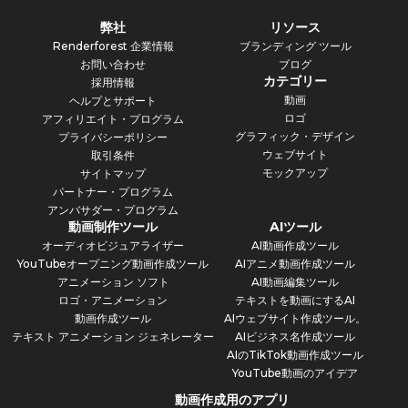
弊社
リソース
Renderforest 企業情報
ブランディング ツール
お問い合わせ
ブログ
カテゴリー
採用情報
動画
ヘルプとサポート
ロゴ
アフィリエイト・プログラム
グラフィック・デザイン
プライバシーポリシー
ウェブサイト
取引条件
モックアップ
サイトマップ
パートナー・プログラム
アンバサダー・プログラム
動画制作ツール
AIツール
オーディオビジュアライザー
AI動画作成ツール
YouTubeオープニング動画作成ツール
AIアニメ動画作成ツール
アニメーション ソフト
AI動画編集ツール
ロゴ・アニメーション
テキストを動画にするAI
動画作成ツール
AIウェブサイト作成ツール。
テキスト アニメーション ジェネレーター
AIビジネス名作成ツール
AIのTikTok動画作成ツール
YouTube動画のアイデア
動画作成用のアプリ