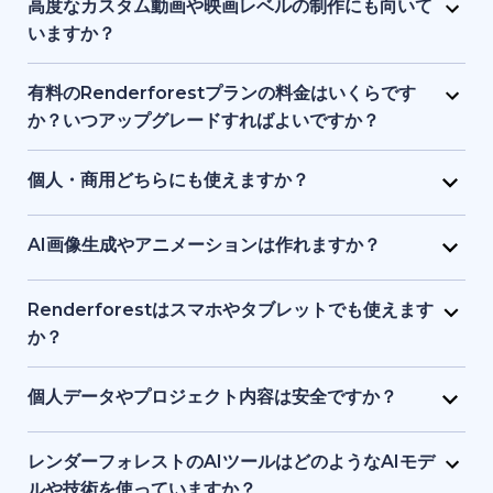
ロゴ、音楽、その他の素材で自由に編集できます。ブ
高度なカスタム動画や映画レベルの制作にも向いて
ランドアイデンティティやプロジェクトに合わせた調
いますか？
整が可能です。
Renderforest は、構造化されたセミカスタム動画に
最適で、フルスケールのシネマティック制作向けでは
有料のRenderforestプランの料金はいくらです
ありません。プロ品質の制作を簡素化しますが、ハイ
か？いつアップグレードすればよいですか？
エンドのアニメーションスタジオや高度なポストプロ
有料プランは手頃な月額料金から利用でき、料金は動
ダクションツールの完全な代替とはなりません。
画の長さ、書き出し品質、ストレージ容量で変動しま
個人・商用どちらにも使えますか？
す。HD・4K出力、ウォーターマーク削除、さらなる
はい。個人プロジェクト、クライアント案件、ビジネ
テンプレート利用や制作自由度が必要な場合にアップ
ス用途の動画やビジュアル、ウェブサイト制作に利用
AI画像生成やアニメーションは作れますか？
グレードが適しています。
できます。有料プランには商用利用権が含まれます。
はい。AI画像ジェネレーターで、テキストの指示や参
考画像からユニークなビジュアルを作成できます。生
Renderforestはスマホやタブレットでも使えます
成した画像を短いアニメーションにすることも可能で
か？
す。
はい。Renderforestアプリは Android と iOS の両方
でダウンロードでき、またはブラウザでウエブ版を利
個人データやプロジェクト内容は安全ですか？
用できます。スマホ・タブレット向けに最適化されて
もちろんです。Renderforestは安全なデータ暗号化と
いるため、いつでもどこでも制作・編集が可能です。
クラウド保護基準を採用しており、個人情報とプロジ
レンダーフォレストのAIツールはどのようなAIモデ
ェクトを安全に守ります。ファイルはプライベートな
ルや技術を使っていますか？