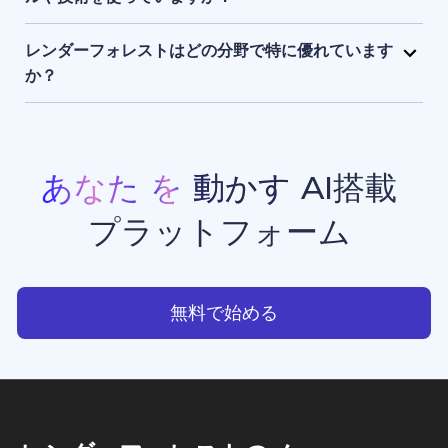
まま保持され、アクセスできるのはユーザー本人のみ
レンダーフォレストは、独自開発のAIエンジンに加
です。
え、Sora 2、Google Veo 3.1、Kling 3.0 Omni、
レンダーフォレストはどの分野で特に優れています
Seedance 2.0、Pixverse V6、Nano Banana Pro、
か？
GPT Image 2、Grok Imagineなど、最先端のAIモデ
レンダーフォレストは、現在利用できる中でもトップ
ルを組み合わせて活用しています。 このハイブリッド
クラスのAI動画生成・画像生成ツールのひとつです。
なAIスタックにより、高品質でスピーディーかつ一貫
プロモーション動画、アニメーション、イントロ動画
性のある動画生成・画像生成・アニメーション制作・
などの豊富なテンプレートを備えており、クリエイタ
あなた
を
動かす
AI搭載
ウエブサイト制作を実現しています。
ー、ビジネスオーナー、マーケターが、スタジオ品質
プラットフォーム
のプロフェッショナルな動画コンテンツを手軽に制作
できる点で高く評価されています。
あなたを動かすAI搭載プラッ
無料で始める