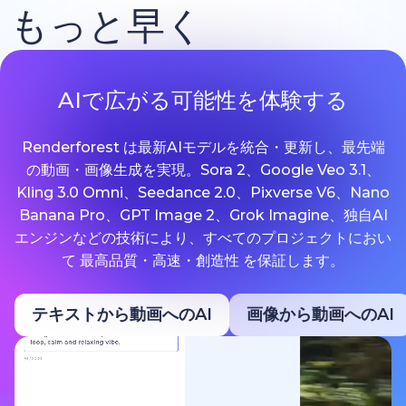
もっと早く
AIで広がる可能性を体験する
Renderforest は最新AIモデルを統合・更新し、最先端
の動画・画像生成を実現。Sora 2、Google Veo 3.1、
Kling 3.0 Omni、Seedance 2.0、Pixverse V6、Nano
Banana Pro、GPT Image 2、Grok Imagine、独自AI
エンジンなどの技術により、すべてのプロジェクトにおい
て 最高品質・高速・創造性 を保証します。
テキストから動画へのAI
画像から動画へのAI