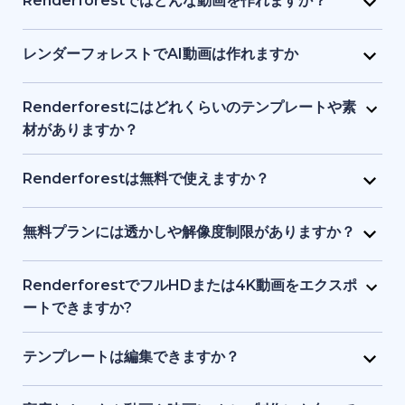
Renderforestではどんな動画を作れますか？
画像、ナレーションなどを1つのインターフェースで提
り、初心者でも始められます。テキストや簡単なアイ
Renderforest は、マーケティング動画、解説動画、
供し、初心者からプロまでが使いやすい設計になって
デアを入力するだけで、プラットフォーム側がビジュ
プレゼン資料、イントロ動画、教育用コンテンツ、
レンダーフォレストでAI動画は作れますか
います。
アル、タイミング、構成を処理します。デザインや動
SNS クリップなどをサポートしています。テンプレー
はい。Renderforest の生成系AIは、テキストやアイ
画制作の事前知識は必要ありません。
ト、ストック映像、AI 生成画像やアニメーションな
デアをフル動画に変換します。AI生成アニメーショ
Renderforestにはどれくらいのテンプレートや素
ど、目的に応じてアニメーション動画・実写動画のど
ン、ストック素材シーン、AI生成画像などを使った動
材がありますか？
ちらも制作できます。
画ストーリーテリングが可能です。
Renderforest には数千点におよぶ事前デザイン済み
動画テンプレートと、豊富なストック動画、画像、音
Renderforestは無料で使えますか？
楽トラックのライブラリがあります。新コンテンツが
はい。Renderforestには無料プランがあり、基本的な
随時追加されるため、常に最新かつプロ品質の素材を
テンプレートやツールにアクセスできます。ただし、
無料プランには透かしや解像度制限がありますか？
利用できます。
無料プランで書き出した動画には透かしが入り、解像
はい。無料プランで作成した動画にはRenderforestの
度も有料プランより制限されます。
透かしが入り、標準解像度での書き出しとなります。
RenderforestでフルHDまたは4K動画をエクスポ
有料プランでは透かしが削除され、フルHDや4Kなど
ートできますか?
高品質で書き出せます。
はい。有料プランでフルHDや4Kエクスポートが可能
です。無料プランでは透かし付き、標準画質になりま
テンプレートは編集できますか？
す。
はい。すべてのテンプレートは、テキスト、カラー、