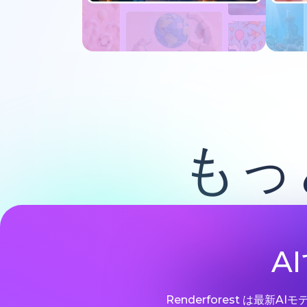
今すぐ試す
もっ
A
Renderforest は最新A