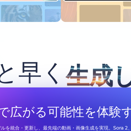
今すぐ試す
今すぐ試す
と早く
生成
Iで広がる可能性を体験
Iモデルを統合・更新し、最先端の動画・画像生成を実現。Sora 2、Google