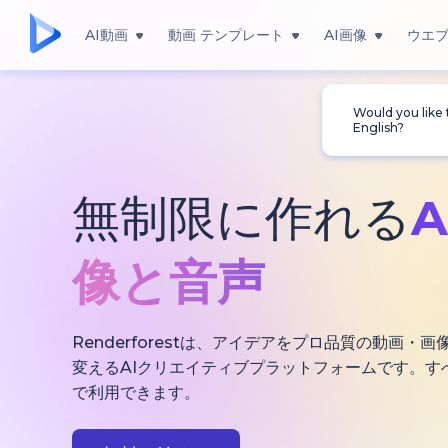
AI動画
動画 テンプレート
AI画像
ウエ
Would you like
English?
無制限に作れる
像と音声
Renderforestは、アイデアをプロ品質の動画
変えるAIクリエイティブプラットフォームです。す
で利用できます。