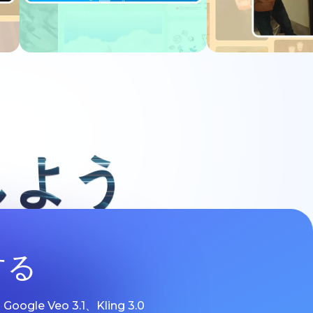
今すぐ試す
今すぐ
しよう
する
 Veo 3.1、Kling 3.0