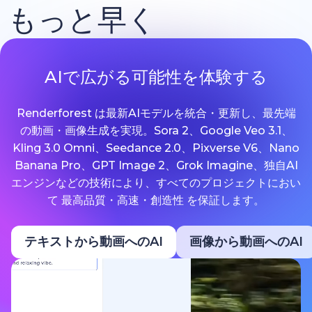
もっと早く
AIで広がる可能性を体験する
Renderforest は最新AIモデルを統合・更新し、最先端
の動画・画像生成を実現。Sora 2、Google Veo 3.1、
Kling 3.0 Omni、Seedance 2.0、Pixverse V6、Nano
Banana Pro、GPT Image 2、Grok Imagine、独自AI
エンジンなどの技術により、すべてのプロジェクトにおい
て 最高品質・高速・創造性 を保証します。
テキストから動画へのAI
画像から動画へのAI