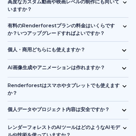
ロゴ、音楽、その他の素材で自由に編集できます。ブ
高度なカスタム動画や映画レベルの制作にも向いて
ランドアイデンティティやプロジェクトに合わせた調
いますか？
整が可能です。
Renderforest は、構造化されたセミカスタム動画に
最適で、フルスケールのシネマティック制作向けでは
有料のRenderforestプランの料金はいくらです
ありません。プロ品質の制作を簡素化しますが、ハイ
か？いつアップグレードすればよいですか？
エンドのアニメーションスタジオや高度なポストプロ
有料プランは手頃な月額料金から利用でき、料金は動
ダクションツールの完全な代替とはなりません。
画の長さ、書き出し品質、ストレージ容量で変動しま
個人・商用どちらにも使えますか？
す。HD・4K出力、ウォーターマーク削除、さらなる
はい。個人プロジェクト、クライアント案件、ビジネ
テンプレート利用や制作自由度が必要な場合にアップ
ス用途の動画やビジュアル、ウェブサイト制作に利用
AI画像生成やアニメーションは作れますか？
グレードが適しています。
できます。有料プランには商用利用権が含まれます。
はい。AI画像ジェネレーターで、テキストの指示や参
考画像からユニークなビジュアルを作成できます。生
Renderforestはスマホやタブレットでも使えます
成した画像を短いアニメーションにすることも可能で
か？
す。
はい。Renderforestアプリは Android と iOS の両方
でダウンロードでき、またはブラウザでウエブ版を利
個人データやプロジェクト内容は安全ですか？
用できます。スマホ・タブレット向けに最適化されて
もちろんです。Renderforestは安全なデータ暗号化と
いるため、いつでもどこでも制作・編集が可能です。
クラウド保護基準を採用しており、個人情報とプロジ
レンダーフォレストのAIツールはどのようなAIモデ
ェクトを安全に守ります。ファイルはプライベートな
ルや技術を使っていますか？