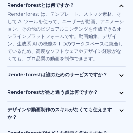
Renderforestとは何ですか？
Renderforest は、テンプレート、ストック素材、そ
して AI ツールを使って、ユーザーが動画、アニメーシ
ョン、その他のビジュアルコンテンツを作成できるオ
ンラインプラットフォームです。動画編集、デザイ
ン、生成系 AI の機能を 1 つのワークスペースに統合し
ているため、高度なソフトウェアやデザイン経験がな
くても、プロ品質の動画を制作できます。
Renderforestは誰のためのサービスですか？
Renderforest は、高品質の動画を素早く必要とする
個人やチーム向けに構築されています。マーケティン
Renderforestが他と違う点は何ですか？
グ担当者、教育者、小規模ビジネス経営者、人事チー
Renderforestは複数のAIと動画生成モデルを1つのプ
ム、フリーランサー、コンテンツクリエイターなど
ラットフォームに統合しています。ユーザーは、テキ
デザインや動画制作のスキルがなくても使えます
が、フル制作チームを雇わずに、ブランド用、研修
ストから動画生成、ストック素材ベースの動画、AI 生
か？
用、またはプロモーション用の動画を制作するために
成アニメーションまで、ツールを切り替える必要なく
はい、使えます。Renderforestには1,200点以上のテ
利用しています。
作成・編集・書き出しが可能です。テンプレート、AI
ンプレート、AI アシスト、ガイド付き編集ツールがあ