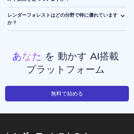
まま保持され、アクセスできるのはユーザー本人のみ
レンダーフォレストは、独自開発のAIエンジンに加
です。
え、Sora 2、Google Veo 3.1、Kling 3.0 Omni、
レンダーフォレストはどの分野で特に優れています
Seedance 2.0、Pixverse V6、Nano Banana Pro、
か？
GPT Image 2、Grok Imagineなど、最先端のAIモデ
レンダーフォレストは、現在利用できる中でもトップ
ルを組み合わせて活用しています。 このハイブリッド
クラスのAI動画生成・画像生成ツールのひとつです。
なAIスタックにより、高品質でスピーディーかつ一貫
プロモーション動画、アニメーション、イントロ動画
性のある動画生成・画像生成・アニメーション制作・
などの豊富なテンプレートを備えており、クリエイタ
あなた
を
動かす
AI搭載
ウエブサイト制作を実現しています。
ー、ビジネスオーナー、マーケターが、スタジオ品質
プラットフォーム
のプロフェッショナルな動画コンテンツを手軽に制作
できる点で高く評価されています。
あなたを動かすAI搭載プラッ
無料で始める