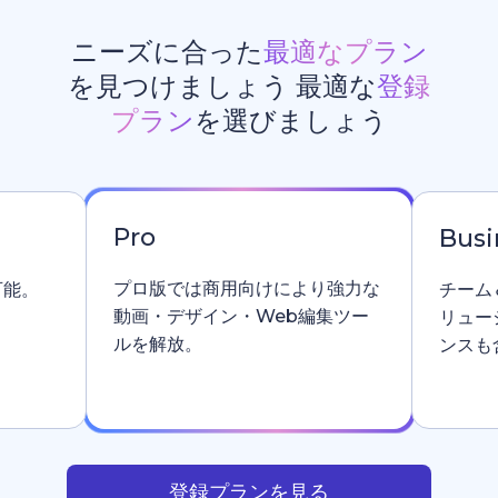
ニーズに合った
最適なプラン
を見つけましょう 最適な
登録
プラン
を選びましょう
Pro
Busi
プロ版では商用向けにより強力な
可能。
チーム
動画・デザイン・Web編集ツー
リュー
ルを解放。
ンスも
登録プランを見る