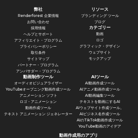
弊社
リソース
Renderforest 企業情報
ブランディング ツール
お問い合わせ
ブログ
カテゴリー
採用情報
動画
ヘルプとサポート
ロゴ
アフィリエイト・プログラム
グラフィック・デザイン
プライバシーポリシー
ウェブサイト
取引条件
モックアップ
サイトマップ
パートナー・プログラム
アンバサダー・プログラム
動画制作ツール
AIツール
オーディオビジュアライザー
AI動画作成ツール
YouTubeオープニング動画作成ツール
AIアニメ動画作成ツール
アニメーション ソフト
AI動画編集ツール
ロゴ・アニメーション
テキストを動画にするAI
動画作成ツール
AIウェブサイト作成ツール。
テキスト アニメーション ジェネレーター
AIビジネス名作成ツール
AIのTikTok動画作成ツール
YouTube動画のアイデア
動画作成用のアプリ