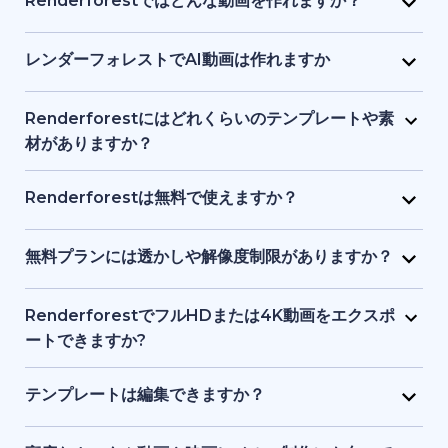
Renderforestではどんな動画を作れますか？
画像、ナレーションなどを1つのインターフェースで提
り、初心者でも始められます。テキストや簡単なアイ
Renderforest は、マーケティング動画、解説動画、
供し、初心者からプロまでが使いやすい設計になって
デアを入力するだけで、プラットフォーム側がビジュ
プレゼン資料、イントロ動画、教育用コンテンツ、
レンダーフォレストでAI動画は作れますか
います。
アル、タイミング、構成を処理します。デザインや動
SNS クリップなどをサポートしています。テンプレー
はい。Renderforest の生成系AIは、テキストやアイ
画制作の事前知識は必要ありません。
ト、ストック映像、AI 生成画像やアニメーションな
デアをフル動画に変換します。AI生成アニメーショ
Renderforestにはどれくらいのテンプレートや素
ど、目的に応じてアニメーション動画・実写動画のど
ン、ストック素材シーン、AI生成画像などを使った動
材がありますか？
ちらも制作できます。
画ストーリーテリングが可能です。
Renderforest には数千点におよぶ事前デザイン済み
動画テンプレートと、豊富なストック動画、画像、音
Renderforestは無料で使えますか？
楽トラックのライブラリがあります。新コンテンツが
はい。Renderforestには無料プランがあり、基本的な
随時追加されるため、常に最新かつプロ品質の素材を
テンプレートやツールにアクセスできます。ただし、
無料プランには透かしや解像度制限がありますか？
利用できます。
無料プランで書き出した動画には透かしが入り、解像
はい。無料プランで作成した動画にはRenderforestの
度も有料プランより制限されます。
透かしが入り、標準解像度での書き出しとなります。
RenderforestでフルHDまたは4K動画をエクスポ
有料プランでは透かしが削除され、フルHDや4Kなど
ートできますか?
高品質で書き出せます。
はい。有料プランでフルHDや4Kエクスポートが可能
です。無料プランでは透かし付き、標準画質になりま
テンプレートは編集できますか？
す。
はい。すべてのテンプレートは、テキスト、カラー、