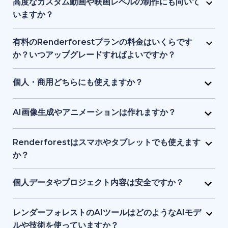
ロゴ、音楽、その他の素材で自由に編集できます。ブ
高度なカスタム動画や映画レベルの制作にも向いて
ランドアイデンティティやプロジェクトに合わせた調
いますか？
整が可能です。
Renderforest は、構造化されたセミカスタム動画に
最適で、フルスケールのシネマティック制作向けでは
有料のRenderforestプランの料金はいくらです
ありません。プロ品質の制作を簡素化しますが、ハイ
か？いつアップグレードすればよいですか？
エンドのアニメーションスタジオや高度なポストプロ
有料プランは手頃な月額料金から利用でき、料金は動
ダクションツールの完全な代替とはなりません。
画の長さ、書き出し品質、ストレージ容量で変動しま
個人・商用どちらにも使えますか？
す。HD・4K出力、ウォーターマーク削除、さらなる
はい。個人プロジェクト、クライアント案件、ビジネ
テンプレート利用や制作自由度が必要な場合にアップ
ス用途の動画やビジュアル、ウェブサイト制作に利用
AI画像生成やアニメーションは作れますか？
グレードが適しています。
できます。有料プランには商用利用権が含まれます。
はい。AI画像ジェネレーターで、テキストの指示や参
考画像からユニークなビジュアルを作成できます。生
Renderforestはスマホやタブレットでも使えます
成した画像を短いアニメーションにすることも可能で
か？
す。
はい。Renderforestアプリは Android と iOS の両方
でダウンロードでき、またはブラウザでウエブ版を利
個人データやプロジェクト内容は安全ですか？
用できます。スマホ・タブレット向けに最適化されて
もちろんです。Renderforestは安全なデータ暗号化と
いるため、いつでもどこでも制作・編集が可能です。
クラウド保護基準を採用しており、個人情報とプロジ
レンダーフォレストのAIツールはどのようなAIモデ
ェクトを安全に守ります。ファイルはプライベートな
ルや技術を使っていますか？