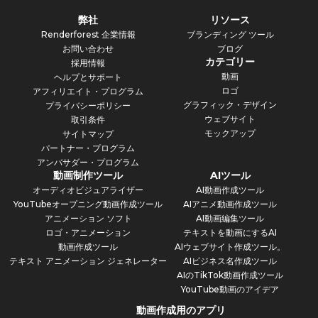
弊社
リソース
Renderforest 企業情報
ブランディング ツール
お問い合わせ
ブログ
カテゴリー
採用情報
動画
ヘルプとサポート
ロゴ
アフィリエイト・プログラム
グラフィック・デザイン
プライバシーポリシー
ウェブサイト
取引条件
モックアップ
サイトマップ
パートナー・プログラム
アンバサダー・プログラム
動画制作ツール
AIツール
オーディオビジュアライザー
AI動画作成ツール
YouTubeオープニング動画作成ツール
AIアニメ動画作成ツール
アニメーション ソフト
AI動画編集ツール
ロゴ・アニメーション
テキストを動画にするAI
動画作成ツール
AIウェブサイト作成ツール。
テキスト アニメーション ジェネレーター
AIビジネス名作成ツール
AIのTikTok動画作成ツール
YouTube動画のアイデア
動画作成用のアプリ