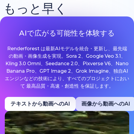
もっと早く
AIで広がる可能性を体験する
Renderforest は最新AIモデルを統合・更新し、最先端
の動画・画像生成を実現。Sora 2、Google Veo 3.1、
Kling 3.0 Omni、Seedance 2.0、Pixverse V6、Nano
Banana Pro、GPT Image 2、Grok Imagine、独自AI
エンジンなどの技術により、すべてのプロジェクトにおい
て 最高品質・高速・創造性 を保証します。
テキストから動画へのAI
画像から動画へのAI