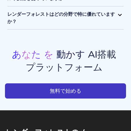
まま保持され、アクセスできるのはユーザー本人のみ
レンダーフォレストは、独自開発のAIエンジンに加
です。
え、Sora 2、Google Veo 3.1、Kling 3.0 Omni、
レンダーフォレストはどの分野で特に優れています
Seedance 2.0、Pixverse V6、Nano Banana Pro、
か？
GPT Image 2、Grok Imagineなど、最先端のAIモデ
レンダーフォレストは、現在利用できる中でもトップ
ルを組み合わせて活用しています。 このハイブリッド
クラスのAI動画生成・画像生成ツールのひとつです。
なAIスタックにより、高品質でスピーディーかつ一貫
プロモーション動画、アニメーション、イントロ動画
性のある動画生成・画像生成・アニメーション制作・
などの豊富なテンプレートを備えており、クリエイタ
あなた
を
動かす
AI搭載
ウエブサイト制作を実現しています。
ー、ビジネスオーナー、マーケターが、スタジオ品質
プラットフォーム
のプロフェッショナルな動画コンテンツを手軽に制作
できる点で高く評価されています。
あなたを動かすAI搭載プラッ
無料で始める