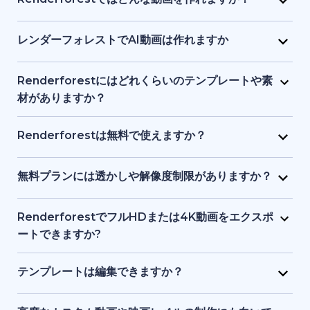
Renderforestではどんな動画を作れますか？
画像、ナレーションなどを1つのインターフェースで提
り、初心者でも始められます。テキストや簡単なアイ
Renderforest は、マーケティング動画、解説動画、
供し、初心者からプロまでが使いやすい設計になって
デアを入力するだけで、プラットフォーム側がビジュ
プレゼン資料、イントロ動画、教育用コンテンツ、
レンダーフォレストでAI動画は作れますか
います。
アル、タイミング、構成を処理します。デザインや動
SNS クリップなどをサポートしています。テンプレー
はい。Renderforest の生成系AIは、テキストやアイ
画制作の事前知識は必要ありません。
ト、ストック映像、AI 生成画像やアニメーションな
デアをフル動画に変換します。AI生成アニメーショ
Renderforestにはどれくらいのテンプレートや素
ど、目的に応じてアニメーション動画・実写動画のど
ン、ストック素材シーン、AI生成画像などを使った動
材がありますか？
ちらも制作できます。
画ストーリーテリングが可能です。
Renderforest には数千点におよぶ事前デザイン済み
動画テンプレートと、豊富なストック動画、画像、音
Renderforestは無料で使えますか？
楽トラックのライブラリがあります。新コンテンツが
はい。Renderforestには無料プランがあり、基本的な
随時追加されるため、常に最新かつプロ品質の素材を
テンプレートやツールにアクセスできます。ただし、
無料プランには透かしや解像度制限がありますか？
利用できます。
無料プランで書き出した動画には透かしが入り、解像
はい。無料プランで作成した動画にはRenderforestの
度も有料プランより制限されます。
透かしが入り、標準解像度での書き出しとなります。
RenderforestでフルHDまたは4K動画をエクスポ
有料プランでは透かしが削除され、フルHDや4Kなど
ートできますか?
高品質で書き出せます。
はい。有料プランでフルHDや4Kエクスポートが可能
です。無料プランでは透かし付き、標準画質になりま
テンプレートは編集できますか？
す。
はい。すべてのテンプレートは、テキスト、カラー、