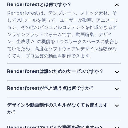
Renderforestとは何ですか？
Renderforest は、テンプレート、ストック素材、そ
して AI ツールを使って、ユーザーが動画、アニメーシ
ョン、その他のビジュアルコンテンツを作成できるオ
ンラインプラットフォームです。動画編集、デザイ
ン、生成系 AI の機能を 1 つのワークスペースに統合し
ているため、高度なソフトウェアやデザイン経験がな
くても、プロ品質の動画を制作できます。
Renderforestは誰のためのサービスですか？
Renderforest は、高品質の動画を素早く必要とする
個人やチーム向けに構築されています。マーケティン
Renderforestが他と違う点は何ですか？
グ担当者、教育者、小規模ビジネス経営者、人事チー
Renderforestは複数のAIと動画生成モデルを1つのプ
ム、フリーランサー、コンテンツクリエイターなど
ラットフォームに統合しています。ユーザーは、テキ
デザインや動画制作のスキルがなくても使えます
が、フル制作チームを雇わずに、ブランド用、研修
ストから動画生成、ストック素材ベースの動画、AI 生
か？
用、またはプロモーション用の動画を制作するために
成アニメーションまで、ツールを切り替える必要なく
はい、使えます。Renderforestには1,200点以上のテ
利用しています。
作成・編集・書き出しが可能です。テンプレート、AI
ンプレート、AI アシスト、ガイド付き編集ツールがあ