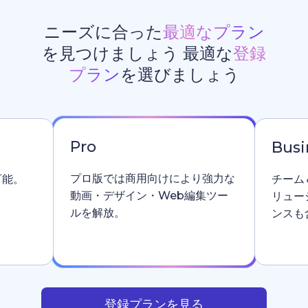
ニーズに合った
最適なプラン
を見つけましょう 最適な
登録
プラン
を選びましょう
Pro
Busi
プロ版では商用向けにより強力な
可能。
チーム
動画・デザイン・Web編集ツー
リュー
ルを解放。
ンスも
登録プランを見る