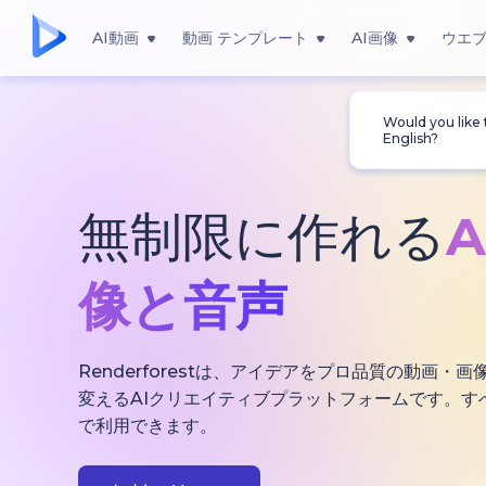
AI動画
動画 テンプレート
AI画像
ウエ
Would you like
English?
無制限に作れる
像と音声
Renderforestは、アイデアをプロ品質の動画
変えるAIクリエイティブプラットフォームです。す
で利用できます。