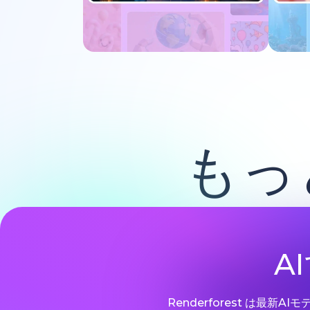
今すぐ試す
もっ
A
Renderforest は最新A