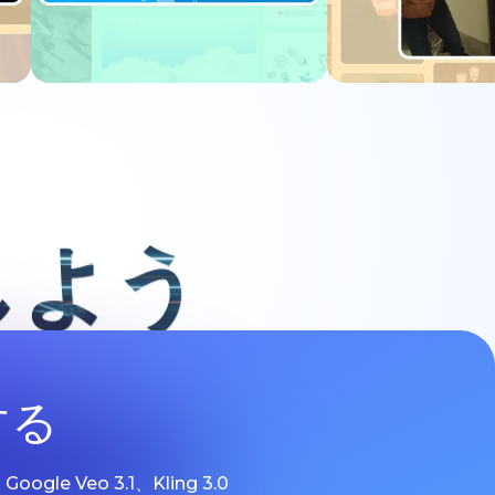
今すぐ試す
今すぐ
しよう
する
 Veo 3.1、Kling 3.0