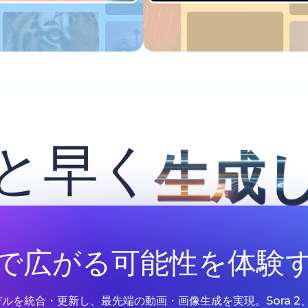
今すぐ試す
今すぐ試す
と早く
生成
Iで広がる可能性を体験
Iモデルを統合・更新し、最先端の動画・画像生成を実現。Sora 2、Google