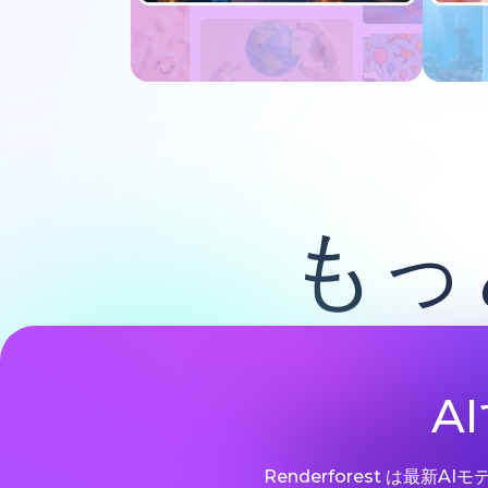
今すぐ試す
もっ
A
Renderforest は最新A