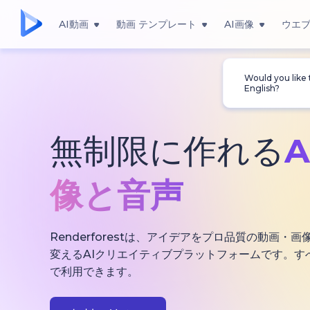
AI動画
動画 テンプレート
AI画像
ウエ
Would you like
English?
無制限に作れる
像と音声
Renderforestは、アイデアをプロ品質の動画
変えるAIクリエイティブプラットフォームです。す
で利用できます。