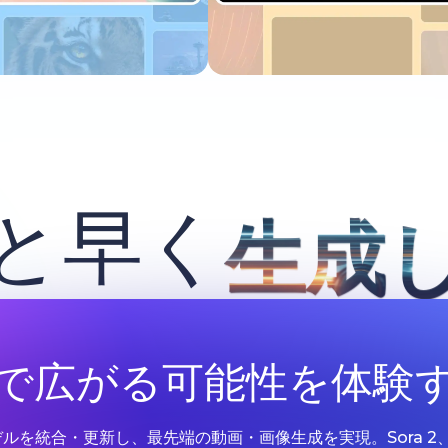
今すぐ試す
今すぐ試す
と早く
生成
Iで広がる可能性を体験
Iモデルを統合・更新し、最先端の動画・画像生成を実現。Sora 2、Google