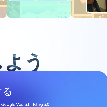
今すぐ試す
今すぐ
しよう
する
 Veo 3.1、Kling 3.0