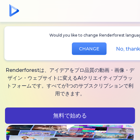
Would you like to change Renderforest lang
無制限に作れる
AI動
No, th
CHANGE
画、
画像と音声
Renderforestは、アイデアをプロ品質の動画・画像・デ
ザイン・ウェブサイトに変えるAIクリエイティブプラッ
トフォームです。すべてが1つのサブスクリプションで利
用できます。
無料で始める