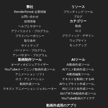
弊社
リソース
Renderforest 企業情報
ブランディング ツール
お問い合わせ
ブログ
カテゴリー
採用情報
動画
ヘルプとサポート
ロゴ
アフィリエイト・プログラム
グラフィック・デザイン
プライバシーポリシー
ウェブサイト
取引条件
モックアップ
サイトマップ
パートナー・プログラム
アンバサダー・プログラム
動画制作ツール
AIツール
オーディオビジュアライザー
AI動画作成ツール
YouTubeオープニング動画作成ツール
AIアニメ動画作成ツール
アニメーション ソフト
AI動画編集ツール
ロゴ・アニメーション
テキストを動画にするAI
動画作成ツール
AIウェブサイト作成ツール。
テキスト アニメーション ジェネレーター
AIビジネス名作成ツール
AIのTikTok動画作成ツール
YouTube動画のアイデア
動画作成用のアプリ