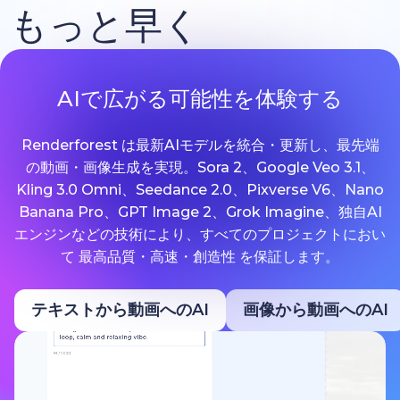
もっと早く
AIで広がる可能性を体験する
Renderforest は最新AIモデルを統合・更新し、最先端
の動画・画像生成を実現。Sora 2、Google Veo 3.1、
Kling 3.0 Omni、Seedance 2.0、Pixverse V6、Nano
Banana Pro、GPT Image 2、Grok Imagine、独自AI
エンジンなどの技術により、すべてのプロジェクトにおい
て 最高品質・高速・創造性 を保証します。
テキストから動画へのAI
画像から動画へのAI