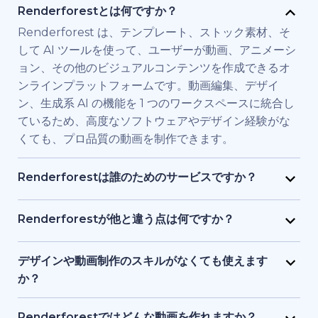
Renderforestとは何ですか？
Renderforest は、テンプレート、ストック素材、そ
して AI ツールを使って、ユーザーが動画、アニメーシ
ョン、その他のビジュアルコンテンツを作成できるオ
ンラインプラットフォームです。動画編集、デザイ
ン、生成系 AI の機能を 1 つのワークスペースに統合し
ているため、高度なソフトウェアやデザイン経験がな
くても、プロ品質の動画を制作できます。
Renderforestは誰のためのサービスですか？
Renderforest は、高品質の動画を素早く必要とする
個人やチーム向けに構築されています。マーケティン
Renderforestが他と違う点は何ですか？
グ担当者、教育者、小規模ビジネス経営者、人事チー
Renderforestは複数のAIと動画生成モデルを1つのプ
ム、フリーランサー、コンテンツクリエイターなど
ラットフォームに統合しています。ユーザーは、テキ
デザインや動画制作のスキルがなくても使えます
が、フル制作チームを雇わずに、ブランド用、研修
ストから動画生成、ストック素材ベースの動画、AI 生
か？
用、またはプロモーション用の動画を制作するために
成アニメーションまで、ツールを切り替える必要なく
はい、使えます。Renderforestには1,200点以上のテ
利用しています。
作成・編集・書き出しが可能です。テンプレート、AI
ンプレート、AI アシスト、ガイド付き編集ツールがあ
Renderforestではどんな動画を作れますか？