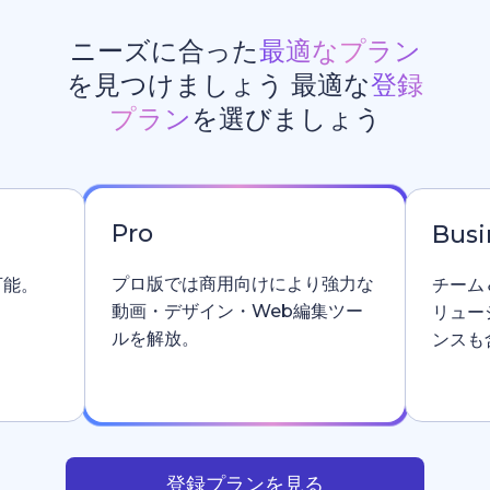
ニーズに合った
最適なプラン
を見つけましょう 最適な
登録
プラン
を選びましょう
Pro
Busi
プロ版では商用向けにより強力な
可能。
チーム
動画・デザイン・Web編集ツー
リュー
ルを解放。
ンスも
登録プランを見る