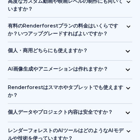
高度なカスタム動画や映画レベルの制作にも向いて
ランドアイデンティティやプロジェクトに合わせた調
いますか？
整が可能です。
Renderforest は、構造化されたセミカスタム動画に
最適で、フルスケールのシネマティック制作向けでは
有料のRenderforestプランの料金はいくらです
ありません。プロ品質の制作を簡素化しますが、ハイ
か？いつアップグレードすればよいですか？
エンドのアニメーションスタジオや高度なポストプロ
有料プランは手頃な月額料金から利用でき、料金は動
ダクションツールの完全な代替とはなりません。
画の長さ、書き出し品質、ストレージ容量で変動しま
個人・商用どちらにも使えますか？
す。HD・4K出力、ウォーターマーク削除、さらなる
はい。個人プロジェクト、クライアント案件、ビジネ
テンプレート利用や制作自由度が必要な場合にアップ
ス用途の動画やビジュアル、ウェブサイト制作に利用
AI画像生成やアニメーションは作れますか？
グレードが適しています。
できます。有料プランには商用利用権が含まれます。
はい。AI画像ジェネレーターで、テキストの指示や参
考画像からユニークなビジュアルを作成できます。生
Renderforestはスマホやタブレットでも使えます
成した画像を短いアニメーションにすることも可能で
か？
す。
はい。Renderforestアプリは Android と iOS の両方
でダウンロードでき、またはブラウザでウエブ版を利
個人データやプロジェクト内容は安全ですか？
用できます。スマホ・タブレット向けに最適化されて
もちろんです。Renderforestは安全なデータ暗号化と
いるため、いつでもどこでも制作・編集が可能です。
クラウド保護基準を採用しており、個人情報とプロジ
レンダーフォレストのAIツールはどのようなAIモデ
ェクトを安全に守ります。ファイルはプライベートな
ルや技術を使っていますか？