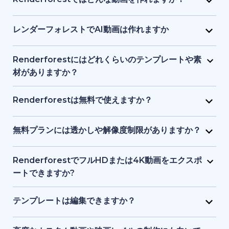
画像、ナレーションなどを1つのインターフェースで提
り、初心者でも始められます。テキストや簡単なアイ
Renderforest は、マーケティング動画、解説動画、
供し、初心者からプロまでが使いやすい設計になって
デアを入力するだけで、プラットフォーム側がビジュ
プレゼン資料、イントロ動画、教育用コンテンツ、
レンダーフォレストでAI動画は作れますか
います。
アル、タイミング、構成を処理します。デザインや動
SNS クリップなどをサポートしています。テンプレー
はい。Renderforest の生成系AIは、テキストやアイ
画制作の事前知識は必要ありません。
ト、ストック映像、AI 生成画像やアニメーションな
デアをフル動画に変換します。AI生成アニメーショ
Renderforestにはどれくらいのテンプレートや素
ど、目的に応じてアニメーション動画・実写動画のど
ン、ストック素材シーン、AI生成画像などを使った動
材がありますか？
ちらも制作できます。
画ストーリーテリングが可能です。
Renderforest には数千点におよぶ事前デザイン済み
動画テンプレートと、豊富なストック動画、画像、音
Renderforestは無料で使えますか？
楽トラックのライブラリがあります。新コンテンツが
はい。Renderforestには無料プランがあり、基本的な
随時追加されるため、常に最新かつプロ品質の素材を
テンプレートやツールにアクセスできます。ただし、
無料プランには透かしや解像度制限がありますか？
利用できます。
無料プランで書き出した動画には透かしが入り、解像
はい。無料プランで作成した動画にはRenderforestの
度も有料プランより制限されます。
透かしが入り、標準解像度での書き出しとなります。
RenderforestでフルHDまたは4K動画をエクスポ
有料プランでは透かしが削除され、フルHDや4Kなど
ートできますか?
高品質で書き出せます。
はい。有料プランでフルHDや4Kエクスポートが可能
です。無料プランでは透かし付き、標準画質になりま
テンプレートは編集できますか？
す。
はい。すべてのテンプレートは、テキスト、カラー、
ロゴ、音楽、その他の素材で自由に編集できます。ブ