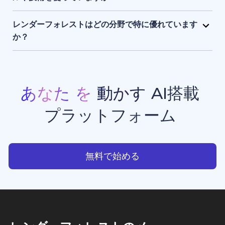
まま保持され、アクセスできるのはユーザー本人のみ
レンダーフォレストは、独自開発のAIエンジンに加
です。
え、Sora 2、Google Veo 3.1、Kling 3.0 Omni、
レンダーフォレストはどの分野で特に優れています
Seedance 2.0、Pixverse V6、Nano Banana Pro、
か？
GPT Image 2、Grok Imagineなど、最先端のAIモデ
レンダーフォレストは、現在利用できる中でもトップ
ルを組み合わせて活用しています。 このハイブリッド
クラスのAI動画生成・画像生成ツールのひとつです。
なAIスタックにより、高品質でスピーディーかつ一貫
プロモーション動画、アニメーション、イントロ動画
性のある動画生成・画像生成・アニメーション制作・
などの豊富なテンプレートを備えており、クリエイタ
あなた
を
動かす
AI搭載
ウエブサイト制作を実現しています。
ー、ビジネスオーナー、マーケターが、スタジオ品質
プラットフォーム
のプロフェッショナルな動画コンテンツを手軽に制作
できる点で高く評価されています。
あなたを動かすAI搭載プラッ
無料で始める