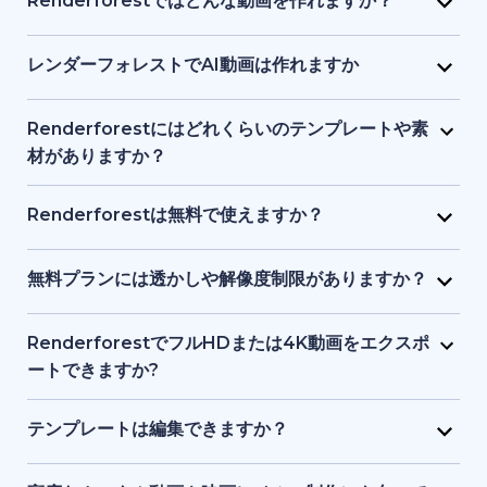
Renderforestではどんな動画を作れますか？
画像、ナレーションなどを1つのインターフェースで提
り、初心者でも始められます。テキストや簡単なアイ
Renderforest は、マーケティング動画、解説動画、
供し、初心者からプロまでが使いやすい設計になって
デアを入力するだけで、プラットフォーム側がビジュ
プレゼン資料、イントロ動画、教育用コンテンツ、
レンダーフォレストでAI動画は作れますか
います。
アル、タイミング、構成を処理します。デザインや動
SNS クリップなどをサポートしています。テンプレー
はい。Renderforest の生成系AIは、テキストやアイ
画制作の事前知識は必要ありません。
ト、ストック映像、AI 生成画像やアニメーションな
デアをフル動画に変換します。AI生成アニメーショ
Renderforestにはどれくらいのテンプレートや素
ど、目的に応じてアニメーション動画・実写動画のど
ン、ストック素材シーン、AI生成画像などを使った動
材がありますか？
ちらも制作できます。
画ストーリーテリングが可能です。
Renderforest には数千点におよぶ事前デザイン済み
動画テンプレートと、豊富なストック動画、画像、音
Renderforestは無料で使えますか？
楽トラックのライブラリがあります。新コンテンツが
はい。Renderforestには無料プランがあり、基本的な
随時追加されるため、常に最新かつプロ品質の素材を
テンプレートやツールにアクセスできます。ただし、
無料プランには透かしや解像度制限がありますか？
利用できます。
無料プランで書き出した動画には透かしが入り、解像
はい。無料プランで作成した動画にはRenderforestの
度も有料プランより制限されます。
透かしが入り、標準解像度での書き出しとなります。
RenderforestでフルHDまたは4K動画をエクスポ
有料プランでは透かしが削除され、フルHDや4Kなど
ートできますか?
高品質で書き出せます。
はい。有料プランでフルHDや4Kエクスポートが可能
です。無料プランでは透かし付き、標準画質になりま
テンプレートは編集できますか？
す。
はい。すべてのテンプレートは、テキスト、カラー、