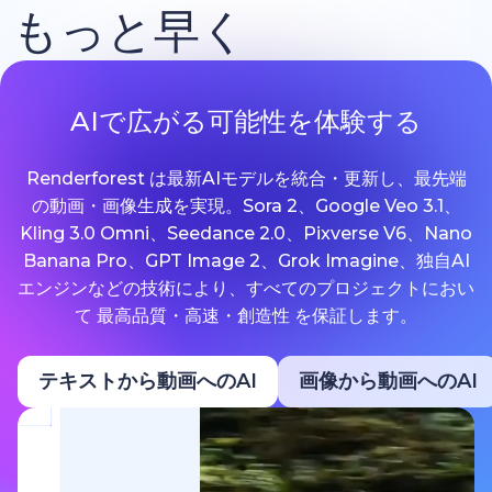
もっと早く
AIで広がる可能性を体験する
Renderforest は最新AIモデルを統合・更新し、最先端
の動画・画像生成を実現。Sora 2、Google Veo 3.1、
Kling 3.0 Omni、Seedance 2.0、Pixverse V6、Nano
Banana Pro、GPT Image 2、Grok Imagine、独自AI
エンジンなどの技術により、すべてのプロジェクトにおい
て 最高品質・高速・創造性 を保証します。
テキストから動画へのAI
画像から動画へのAI