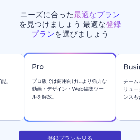
ニーズに合った
最適なプラン
を見つけましょう 最適な
登録
プラン
を選びましょう
Pro
Busi
プロ版では商用向けにより強力な
可能。
チーム
動画・デザイン・Web編集ツー
リュー
ルを解放。
ンスも
登録プランを見る