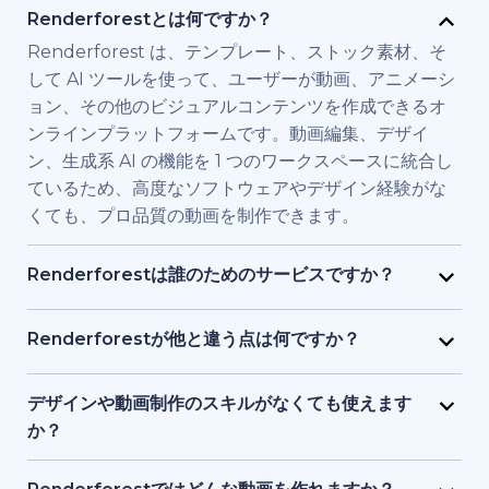
Renderforestとは何ですか？
Renderforest は、テンプレート、ストック素材、そ
して AI ツールを使って、ユーザーが動画、アニメーシ
ョン、その他のビジュアルコンテンツを作成できるオ
ンラインプラットフォームです。動画編集、デザイ
ン、生成系 AI の機能を 1 つのワークスペースに統合し
ているため、高度なソフトウェアやデザイン経験がな
くても、プロ品質の動画を制作できます。
Renderforestは誰のためのサービスですか？
Renderforest は、高品質の動画を素早く必要とする
個人やチーム向けに構築されています。マーケティン
Renderforestが他と違う点は何ですか？
グ担当者、教育者、小規模ビジネス経営者、人事チー
Renderforestは複数のAIと動画生成モデルを1つのプ
ム、フリーランサー、コンテンツクリエイターなど
ラットフォームに統合しています。ユーザーは、テキ
デザインや動画制作のスキルがなくても使えます
が、フル制作チームを雇わずに、ブランド用、研修
ストから動画生成、ストック素材ベースの動画、AI 生
か？
用、またはプロモーション用の動画を制作するために
成アニメーションまで、ツールを切り替える必要なく
はい、使えます。Renderforestには1,200点以上のテ
利用しています。
作成・編集・書き出しが可能です。テンプレート、AI
ンプレート、AI アシスト、ガイド付き編集ツールがあ