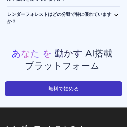
まま保持され、アクセスできるのはユーザー本人のみ
レンダーフォレストは、独自開発のAIエンジンに加
です。
え、Sora 2、Google Veo 3.1、Kling 3.0 Omni、
レンダーフォレストはどの分野で特に優れています
Seedance 2.0、Pixverse V6、Nano Banana Pro、
か？
GPT Image 2、Grok Imagineなど、最先端のAIモデ
レンダーフォレストは、現在利用できる中でもトップ
ルを組み合わせて活用しています。 このハイブリッド
クラスのAI動画生成・画像生成ツールのひとつです。
なAIスタックにより、高品質でスピーディーかつ一貫
プロモーション動画、アニメーション、イントロ動画
性のある動画生成・画像生成・アニメーション制作・
などの豊富なテンプレートを備えており、クリエイタ
あなた
を
動かす
AI搭載
ウエブサイト制作を実現しています。
ー、ビジネスオーナー、マーケターが、スタジオ品質
プラットフォーム
のプロフェッショナルな動画コンテンツを手軽に制作
できる点で高く評価されています。
あなたを動かすAI搭載プラッ
無料で始める