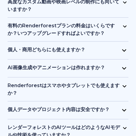
ロゴ、音楽、その他の素材で自由に編集できます。ブ
高度なカスタム動画や映画レベルの制作にも向いて
ランドアイデンティティやプロジェクトに合わせた調
いますか？
整が可能です。
Renderforest は、構造化されたセミカスタム動画に
最適で、フルスケールのシネマティック制作向けでは
有料のRenderforestプランの料金はいくらです
ありません。プロ品質の制作を簡素化しますが、ハイ
か？いつアップグレードすればよいですか？
エンドのアニメーションスタジオや高度なポストプロ
有料プランは手頃な月額料金から利用でき、料金は動
ダクションツールの完全な代替とはなりません。
画の長さ、書き出し品質、ストレージ容量で変動しま
個人・商用どちらにも使えますか？
す。HD・4K出力、ウォーターマーク削除、さらなる
はい。個人プロジェクト、クライアント案件、ビジネ
テンプレート利用や制作自由度が必要な場合にアップ
ス用途の動画やビジュアル、ウェブサイト制作に利用
AI画像生成やアニメーションは作れますか？
グレードが適しています。
できます。有料プランには商用利用権が含まれます。
はい。AI画像ジェネレーターで、テキストの指示や参
考画像からユニークなビジュアルを作成できます。生
Renderforestはスマホやタブレットでも使えます
成した画像を短いアニメーションにすることも可能で
か？
す。
はい。Renderforestアプリは Android と iOS の両方
でダウンロードでき、またはブラウザでウエブ版を利
個人データやプロジェクト内容は安全ですか？
用できます。スマホ・タブレット向けに最適化されて
もちろんです。Renderforestは安全なデータ暗号化と
いるため、いつでもどこでも制作・編集が可能です。
クラウド保護基準を採用しており、個人情報とプロジ
レンダーフォレストのAIツールはどのようなAIモデ
ェクトを安全に守ります。ファイルはプライベートな
ルや技術を使っていますか？