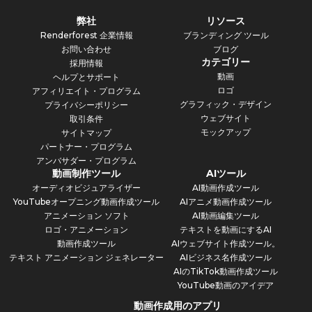
弊社
リソース
Renderforest 企業情報
ブランディング ツール
お問い合わせ
ブログ
カテゴリー
採用情報
動画
ヘルプとサポート
ロゴ
アフィリエイト・プログラム
グラフィック・デザイン
プライバシーポリシー
ウェブサイト
取引条件
モックアップ
サイトマップ
パートナー・プログラム
アンバサダー・プログラム
動画制作ツール
AIツール
オーディオビジュアライザー
AI動画作成ツール
YouTubeオープニング動画作成ツール
AIアニメ動画作成ツール
アニメーション ソフト
AI動画編集ツール
ロゴ・アニメーション
テキストを動画にするAI
動画作成ツール
AIウェブサイト作成ツール。
テキスト アニメーション ジェネレーター
AIビジネス名作成ツール
AIのTikTok動画作成ツール
YouTube動画のアイデア
動画作成用のアプリ