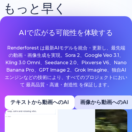
もっと早く
AIで広がる可能性を体験する
Renderforest は最新AIモデルを統合・更新し、最先端
の動画・画像生成を実現。Sora 2、Google Veo 3.1、
Kling 3.0 Omni、Seedance 2.0、Pixverse V6、Nano
Banana Pro、GPT Image 2、Grok Imagine、独自AI
エンジンなどの技術により、すべてのプロジェクトにおい
て 最高品質・高速・創造性 を保証します。
テキストから動画へのAI
画像から動画へのAI