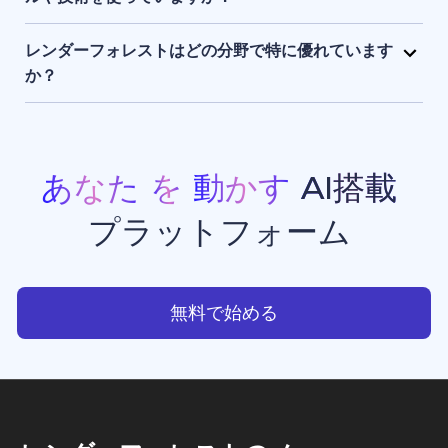
まま保持され、アクセスできるのはユーザー本人のみ
レンダーフォレストは、独自開発のAIエンジンに加
です。
え、Sora 2、Google Veo 3.1、Kling 3.0 Omni、
レンダーフォレストはどの分野で特に優れています
Seedance 2.0、Pixverse V6、Nano Banana Pro、
か？
GPT Image 2、Grok Imagineなど、最先端のAIモデ
レンダーフォレストは、現在利用できる中でもトップ
ルを組み合わせて活用しています。 このハイブリッド
クラスのAI動画生成・画像生成ツールのひとつです。
なAIスタックにより、高品質でスピーディーかつ一貫
プロモーション動画、アニメーション、イントロ動画
性のある動画生成・画像生成・アニメーション制作・
などの豊富なテンプレートを備えており、クリエイタ
あなた
を
動かす
AI搭載
ウエブサイト制作を実現しています。
ー、ビジネスオーナー、マーケターが、スタジオ品質
プラットフォーム
のプロフェッショナルな動画コンテンツを手軽に制作
できる点で高く評価されています。
あなたを動かすAI搭載プラッ
無料で始める