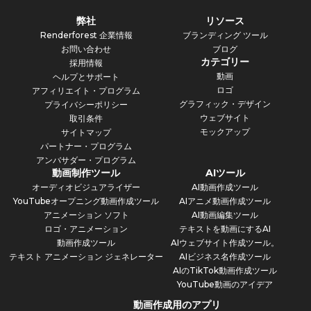
弊社
リソース
Renderforest 企業情報
ブランディング ツール
お問い合わせ
ブログ
カテゴリー
採用情報
動画
ヘルプとサポート
ロゴ
アフィリエイト・プログラム
グラフィック・デザイン
プライバシーポリシー
ウェブサイト
取引条件
モックアップ
サイトマップ
パートナー・プログラム
アンバサダー・プログラム
動画制作ツール
AIツール
オーディオビジュアライザー
AI動画作成ツール
YouTubeオープニング動画作成ツール
AIアニメ動画作成ツール
アニメーション ソフト
AI動画編集ツール
ロゴ・アニメーション
テキストを動画にするAI
動画作成ツール
AIウェブサイト作成ツール。
テキスト アニメーション ジェネレーター
AIビジネス名作成ツール
AIのTikTok動画作成ツール
YouTube動画のアイデア
動画作成用のアプリ