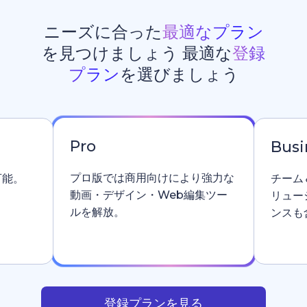
ニーズに合った
最適なプラン
を見つけましょう 最適な
登録
プラン
を選びましょう
Pro
Busi
プロ版では商用向けにより強力な
可能。
チーム
動画・デザイン・Web編集ツー
リュー
ルを解放。
ンスも
登録プランを見る