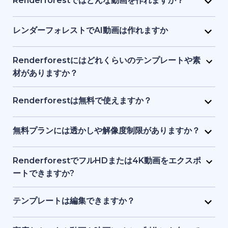
Renderforestではどんな動画を作れますか？
画像、ナレーションなどを1つのインターフェースで提
り、初心者でも始められます。テキストや簡単なアイ
Renderforest は、マーケティング動画、解説動画、
供し、初心者からプロまでが使いやすい設計になって
デアを入力するだけで、プラットフォーム側がビジュ
プレゼン資料、イントロ動画、教育用コンテンツ、
レンダーフォレストでAI動画は作れますか
います。
アル、タイミング、構成を処理します。デザインや動
SNS クリップなどをサポートしています。テンプレー
はい。Renderforest の生成系AIは、テキストやアイ
画制作の事前知識は必要ありません。
ト、ストック映像、AI 生成画像やアニメーションな
デアをフル動画に変換します。AI生成アニメーショ
Renderforestにはどれくらいのテンプレートや素
ど、目的に応じてアニメーション動画・実写動画のど
ン、ストック素材シーン、AI生成画像などを使った動
材がありますか？
ちらも制作できます。
画ストーリーテリングが可能です。
Renderforest には数千点におよぶ事前デザイン済み
動画テンプレートと、豊富なストック動画、画像、音
Renderforestは無料で使えますか？
楽トラックのライブラリがあります。新コンテンツが
はい。Renderforestには無料プランがあり、基本的な
随時追加されるため、常に最新かつプロ品質の素材を
テンプレートやツールにアクセスできます。ただし、
無料プランには透かしや解像度制限がありますか？
利用できます。
無料プランで書き出した動画には透かしが入り、解像
はい。無料プランで作成した動画にはRenderforestの
度も有料プランより制限されます。
透かしが入り、標準解像度での書き出しとなります。
RenderforestでフルHDまたは4K動画をエクスポ
有料プランでは透かしが削除され、フルHDや4Kなど
ートできますか?
高品質で書き出せます。
はい。有料プランでフルHDや4Kエクスポートが可能
です。無料プランでは透かし付き、標準画質になりま
テンプレートは編集できますか？
す。
はい。すべてのテンプレートは、テキスト、カラー、