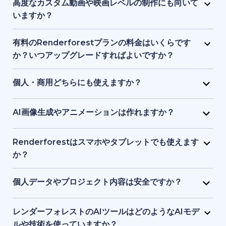
ロゴ、音楽、その他の素材で自由に編集できます。ブ
高度なカスタム動画や映画レベルの制作にも向いて
ランドアイデンティティやプロジェクトに合わせた調
いますか？
整が可能です。
Renderforest は、構造化されたセミカスタム動画に
最適で、フルスケールのシネマティック制作向けでは
有料のRenderforestプランの料金はいくらです
ありません。プロ品質の制作を簡素化しますが、ハイ
か？いつアップグレードすればよいですか？
エンドのアニメーションスタジオや高度なポストプロ
有料プランは手頃な月額料金から利用でき、料金は動
ダクションツールの完全な代替とはなりません。
画の長さ、書き出し品質、ストレージ容量で変動しま
個人・商用どちらにも使えますか？
す。HD・4K出力、ウォーターマーク削除、さらなる
はい。個人プロジェクト、クライアント案件、ビジネ
テンプレート利用や制作自由度が必要な場合にアップ
ス用途の動画やビジュアル、ウェブサイト制作に利用
AI画像生成やアニメーションは作れますか？
グレードが適しています。
できます。有料プランには商用利用権が含まれます。
はい。AI画像ジェネレーターで、テキストの指示や参
考画像からユニークなビジュアルを作成できます。生
Renderforestはスマホやタブレットでも使えます
成した画像を短いアニメーションにすることも可能で
か？
す。
はい。Renderforestアプリは Android と iOS の両方
でダウンロードでき、またはブラウザでウエブ版を利
個人データやプロジェクト内容は安全ですか？
用できます。スマホ・タブレット向けに最適化されて
もちろんです。Renderforestは安全なデータ暗号化と
いるため、いつでもどこでも制作・編集が可能です。
クラウド保護基準を採用しており、個人情報とプロジ
レンダーフォレストのAIツールはどのようなAIモデ
ェクトを安全に守ります。ファイルはプライベートな
ルや技術を使っていますか？