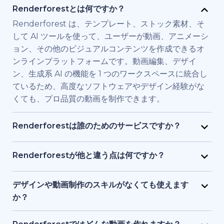
Renderforestとは何ですか？
Renderforest は、テンプレート、ストック素材、そ
して AI ツールを使って、ユーザーが動画、アニメーシ
ョン、その他のビジュアルコンテンツを作成できるオ
ンラインプラットフォームです。動画編集、デザイ
ン、生成系 AI の機能を 1 つのワークスペースに統合し
ているため、高度なソフトウェアやデザイン経験がな
くても、プロ品質の動画を制作できます。
Renderforestは誰のためのサービスですか？
Renderforest は、高品質の動画を素早く必要とする
個人やチーム向けに構築されています。マーケティン
Renderforestが他と違う点は何ですか？
グ担当者、教育者、小規模ビジネス経営者、人事チー
Renderforestは複数のAIと動画生成モデルを1つのプ
ム、フリーランサー、コンテンツクリエイターなど
ラットフォームに統合しています。ユーザーは、テキ
デザインや動画制作のスキルがなくても使えます
が、フル制作チームを雇わずに、ブランド用、研修
ストから動画生成、ストック素材ベースの動画、AI 生
か？
用、またはプロモーション用の動画を制作するために
成アニメーションまで、ツールを切り替える必要なく
はい、使えます。Renderforestには1,200点以上のテ
利用しています。
作成・編集・書き出しが可能です。テンプレート、AI
ンプレート、AI アシスト、ガイド付き編集ツールがあ