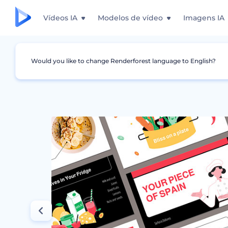
Vídeos IA
Modelos de vídeo
Imagens IA
Would you like to change Renderforest language to English?
Design Gráfico
Criativo
Apresentação de 