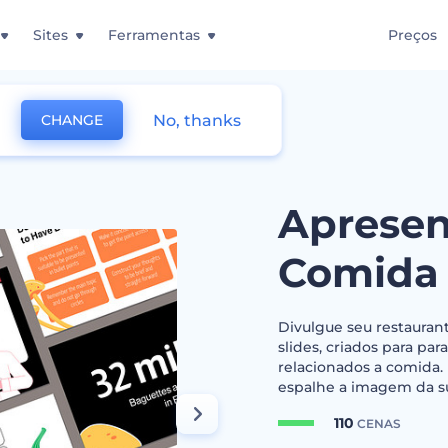
Sites
Ferramentas
Preços
No, thanks
CHANGE
Slides de Comida
Apresen
Comida
Divulgue seu restauran
slides, criados para p
relacionados a comida. I
espalhe a imagem da s
110
CENAS