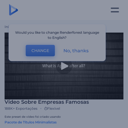
Início
Templates
Vídeo Sobre Empresas Famosas
Would you like to change Renderforest language
to English?
No, thanks
CHANGE
Vídeo Sobre Empresas Famosas
188K+
Exportações
Flexível
Este preset de vídeo foi criado usando
Pacote de Títulos Minimalistas