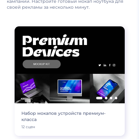
кампании. Настройте готовый мокап ноутбука для
своей рекламы за несколько минут.
Набор мокапов устройств премиум-
класса
12 сцен