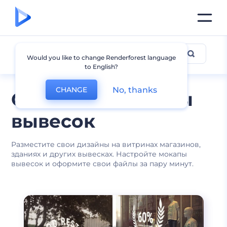
Мокапы вывесок
Would you like to change Renderforest language
to English?
No, thanks
CHANGE
Стильные мокапы
вывесок
Разместите свои дизайны на витринах магазинов,
зданиях и других вывесках. Настройте мокапы
вывесок и оформите свои файлы за пару минут.