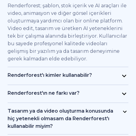
Renderforest; şablon, stok içerik ve AI araçları ile
video, animasyon ve diğer görsel içerikleri
oluşturmaya yardımcı olan bir online platform.
Video edit, tasarım ve üretken AI yeteneklerini
tek bir çalışma alanında birleştiriyor. Kullanıcılar
bu sayede profesyonel kalitede videoları
gelişmiş bir yazılım ya da tasarım deneyimine
gerek kalmadan elde edebiliyor.
Renderforest'ı kimler kullanabilir?
Renderforest kaliteli videoları hızlıca elde etmek
isteyen bireysel kullanıcılar ve ekipler için
Renderforest'ın ne farkı var?
geliştirildi. Pazarlama uzmanları, eğitimciler,
Renderforest çeşitli AI ve video üretim
küçük işletme sahipleri, İK ekipleri, serbest
modellerini aynı platformda bir araya getiriyor.
Tasarım ya da video oluşturma konusunda
çalışan freelancer'lar ve içerik üreticileri
Kullanıcılar bu sayede yazıdan, stok
hiç yetenekli olmasam da Renderforest'ı
Renderforest sayesinde bir prodüksiyon ekibi
görüntülerden ya da AI araçlarıyla video ve
kullanabilir miyim?
tutmadan markalı videolar, eğitici içerikler ya da
animasyon oluşturma, editleme ve dışa aktarma
Evet. Renderforest 1.200'den fazla şablon, AI