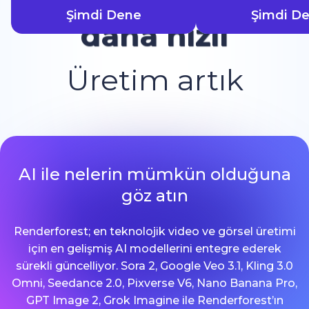
Şimdi Dene
Şimdi D
daha hızlı
Üretim artık
AI ile nelerin mümkün olduğuna
göz atın
Renderforest; en teknolojik video ve görsel üretimi
için en gelişmiş AI modellerini entegre ederek
sürekli güncelliyor. Sora 2, Google Veo 3.1, Kling 3.0
Omni, Seedance 2.0, Pixverse V6, Nano Banana Pro,
GPT Image 2, Grok Imagine ile Renderforest’ın