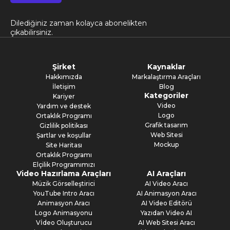
Dilediğiniz zaman kolayca abonelikten
çıkabilirsiniz.
Şirket
Kaynaklar
Hakkımızda
Markalaştırma Araçları
İletişim
Blog
Kategoriler
Kariyer
Video
Yardım ve destek
Logo
Ortaklık Programı
Grafik tasarım
Gizlilik politikası
Web Sitesi
Şartlar ve koşullar
Mockup
Site Haritası
Ortaklık Programı
Elçilik Programımızı
Video Hazırlama Araçları
AI Araçları
Müzik Görselleştirici
AI Video Aracı
YouTube Intro Aracı
AI Animasyon Aracı
Animasyon Aracı
AI Video Editörü
Logo Animasyonu
Yazıdan Video AI
Vİdeo Oluşturucu
AI Web Sitesi Aracı