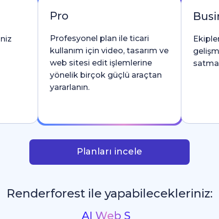
Pro
Busi
Profesyonel plan ile ticari
iniz
Ekipler
kullanım için video, tasarım ve
gelişm
web sitesi edit işlemlerine
satma l
yönelik birçok güçlü araçtan
yararlanın.
Planları incele
Renderforest ile yapabilecekleriniz:
İntrolar ve Logo Animasyon
_