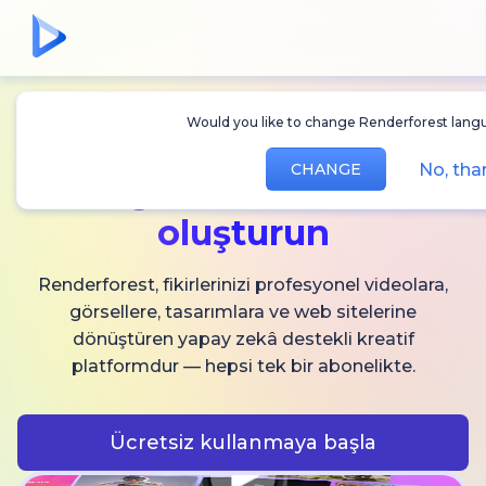
Would you like to change Renderforest lang
Sınırsız
AI video,
No, tha
CHANGE
görsel ve ses
oluşturun
Renderforest, fikirlerinizi profesyonel videolara,
görsellere, tasarımlara ve web sitelerine
dönüştüren yapay zekâ destekli kreatif
platformdur — hepsi tek bir abonelikte.
Ücretsiz kullanmaya başla