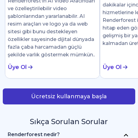
Renderforest'ın AI Video Aracından
dakikalar için
ve özelleştirilebilir video
hizmetlerine le
şablonlarından yararlanabilir. AI
Renderforest i
resim araçları ve logo ya da web
hitap eden göz 
sitesi gibi bunu destekleyen
gelişmiş bir y
özellikler sayesinde dijital dünyada
kalmadan üre
fazla çaba harcamadan güçlü
şekilde varlık göstermek mümkün..
Üye Ol
Üye Ol
Ücretsiz kullanmaya başla
Sıkça Sorulan Sorular
Renderforest nedir?