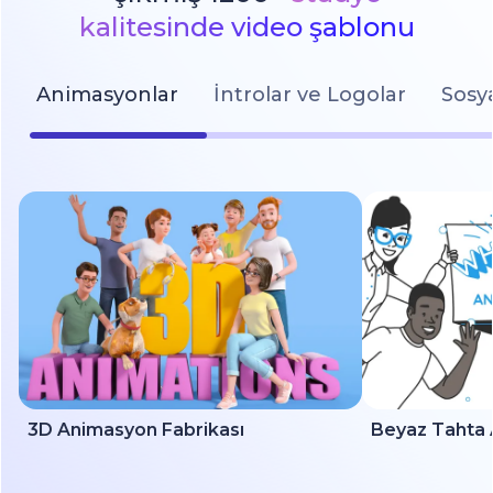
kalitesinde video şablonu
Animasyonlar
İntrolar ve Logolar
Sosy
3D Animasyon Fabrikası
Beyaz Tahta 