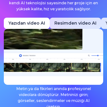
kendi AI teknolojisi sayesinde her proje için en
yüksek kalite, hız ve yaratıcılık sağlıyor.
Yazıdan video AI
Resimden video AI
Metin ya da fikirleri anında profesyonel
videolara dönüştürür. Metninizi girin;
görseller, seslendirmeler ve müziği AI
üretsin.