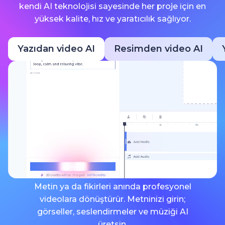
kendi AI teknolojisi sayesinde her proje için en
yüksek kalite, hız ve yaratıcılık sağlıyor.
Yazıdan video AI
Resimden video AI
Metin ya da fikirleri anında profesyonel
videolara dönüştürür. Metninizi girin;
görseller, seslendirmeler ve müziği AI
üretsin.