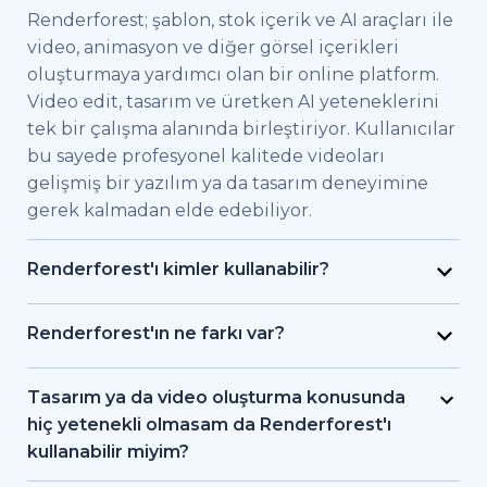
Renderforest; şablon, stok içerik ve AI araçları ile
video, animasyon ve diğer görsel içerikleri
oluşturmaya yardımcı olan bir online platform.
Video edit, tasarım ve üretken AI yeteneklerini
tek bir çalışma alanında birleştiriyor. Kullanıcılar
bu sayede profesyonel kalitede videoları
gelişmiş bir yazılım ya da tasarım deneyimine
gerek kalmadan elde edebiliyor.
Renderforest'ı kimler kullanabilir?
Renderforest kaliteli videoları hızlıca elde etmek
isteyen bireysel kullanıcılar ve ekipler için
Renderforest'ın ne farkı var?
geliştirildi. Pazarlama uzmanları, eğitimciler,
Renderforest çeşitli AI ve video üretim
küçük işletme sahipleri, İK ekipleri, serbest
modellerini aynı platformda bir araya getiriyor.
Tasarım ya da video oluşturma konusunda
çalışan freelancer'lar ve içerik üreticileri
Kullanıcılar bu sayede yazıdan, stok
hiç yetenekli olmasam da Renderforest'ı
Renderforest sayesinde bir prodüksiyon ekibi
görüntülerden ya da AI araçlarıyla video ve
kullanabilir miyim?
tutmadan markalı videolar, eğitici içerikler ya da
animasyon oluşturma, editleme ve dışa aktarma
Evet. Renderforest 1.200'den fazla şablon, AI