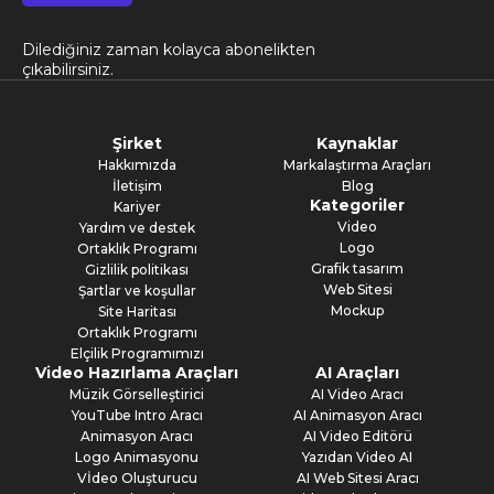
Dilediğiniz zaman kolayca abonelikten
çıkabilirsiniz.
Şirket
Kaynaklar
Hakkımızda
Markalaştırma Araçları
İletişim
Blog
Kategoriler
Kariyer
Video
Yardım ve destek
Logo
Ortaklık Programı
Grafik tasarım
Gizlilik politikası
Web Sitesi
Şartlar ve koşullar
Mockup
Site Haritası
Ortaklık Programı
Elçilik Programımızı
Video Hazırlama Araçları
AI Araçları
Müzik Görselleştirici
AI Video Aracı
YouTube Intro Aracı
AI Animasyon Aracı
Animasyon Aracı
AI Video Editörü
Logo Animasyonu
Yazıdan Video AI
Vİdeo Oluşturucu
AI Web Sitesi Aracı