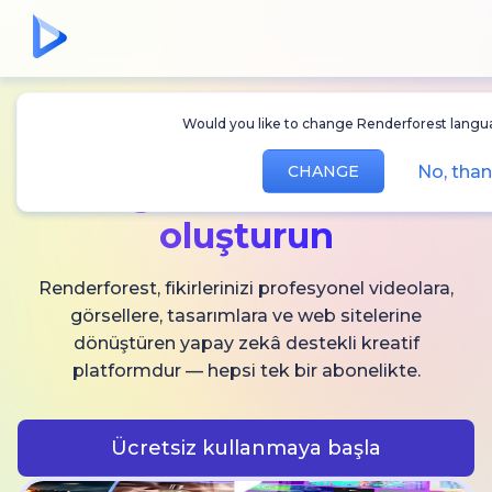
Would you like to change Renderforest lang
Sınırsız
AI video,
No, th
CHANGE
görsel ve ses
oluşturun
Renderforest, fikirlerinizi profesyonel videolara,
görsellere, tasarımlara ve web sitelerine
dönüştüren yapay zekâ destekli kreatif
platformdur — hepsi tek bir abonelikte.
Ücretsiz kullanmaya başla