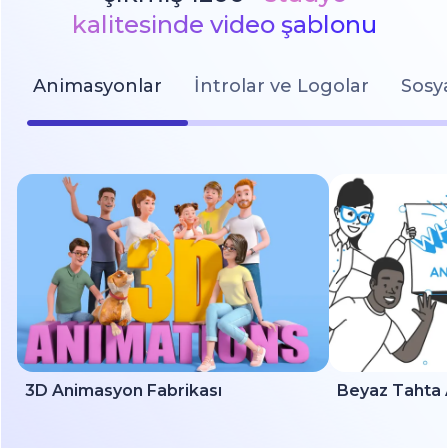
kalitesinde video şablonu
Animasyonlar
İntrolar ve Logolar
Sosy
3D Animasyon Fabrikası
Beyaz Tahta 