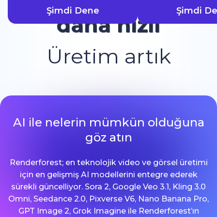
Şimdi Dene
Şimdi D
daha hızlı
Üretim artık
AI ile nelerin mümkün olduğuna
göz atın
Renderforest; en teknolojik video ve görsel üretimi
için en gelişmiş AI modellerini entegre ederek
sürekli güncelliyor. Sora 2, Google Veo 3.1, Kling 3.0
Omni, Seedance 2.0, Pixverse V6, Nano Banana Pro,
GPT Image 2, Grok Imagine ile Renderforest’ın