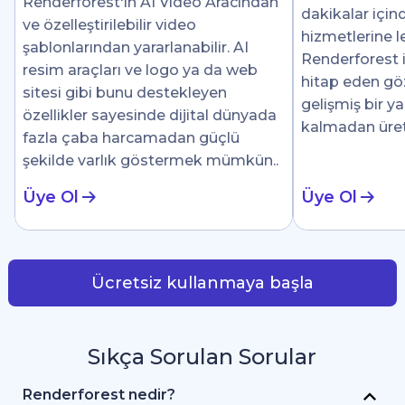
Renderforest'ın AI Video Aracından
dakikalar için
ve özelleştirilebilir video
hizmetlerine le
şablonlarından yararlanabilir. AI
Renderforest i
resim araçları ve logo ya da web
hitap eden göz 
sitesi gibi bunu destekleyen
gelişmiş bir y
özellikler sayesinde dijital dünyada
kalmadan üre
fazla çaba harcamadan güçlü
şekilde varlık göstermek mümkün..
Üye Ol
Üye Ol
Ücretsiz kullanmaya başla
Sıkça Sorulan Sorular
Renderforest nedir?