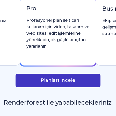
Pro
Busi
Profesyonel plan ile ticari
iniz
Ekipler
kullanım için video, tasarım ve
gelişm
web sitesi edit işlemlerine
satma l
yönelik birçok güçlü araçtan
yararlanın.
Planları incele
Renderforest ile yapabilecekleriniz:
İntro