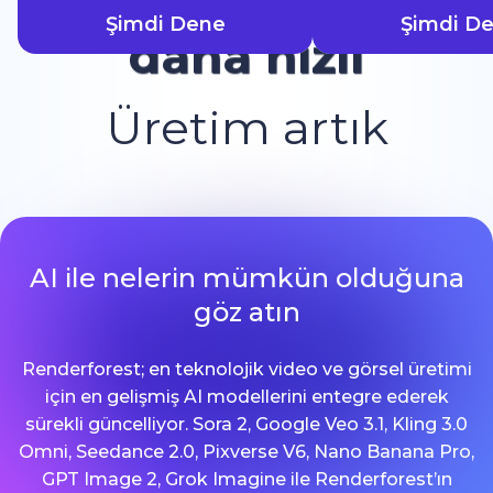
Şimdi Dene
Şimdi D
daha hızlı
Üretim artık
AI ile nelerin mümkün olduğuna
göz atın
Renderforest; en teknolojik video ve görsel üretimi
için en gelişmiş AI modellerini entegre ederek
sürekli güncelliyor. Sora 2, Google Veo 3.1, Kling 3.0
Omni, Seedance 2.0, Pixverse V6, Nano Banana Pro,
GPT Image 2, Grok Imagine ile Renderforest’ın