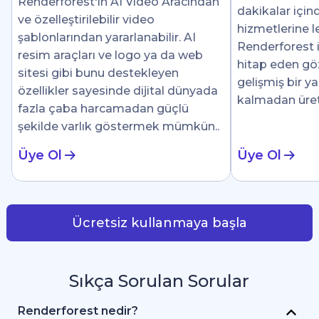
Renderforest'ın AI Video Aracından
dakikalar için
ve özelleştirilebilir video
hizmetlerine le
şablonlarından yararlanabilir. AI
Renderforest i
resim araçları ve logo ya da web
hitap eden göz 
sitesi gibi bunu destekleyen
gelişmiş bir y
özellikler sayesinde dijital dünyada
kalmadan üre
fazla çaba harcamadan güçlü
şekilde varlık göstermek mümkün..
Üye Ol
Üye Ol
Ücretsiz kullanmaya başla
Sıkça Sorulan Sorular
Renderforest nedir?