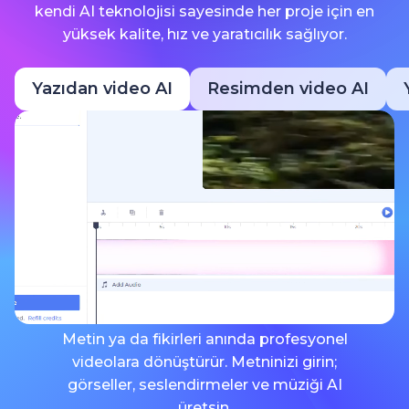
kendi AI teknolojisi sayesinde her proje için en
yüksek kalite, hız ve yaratıcılık sağlıyor.
Yazıdan video AI
Resimden video AI
Metin ya da fikirleri anında profesyonel
videolara dönüştürür. Metninizi girin;
görseller, seslendirmeler ve müziği AI
üretsin.