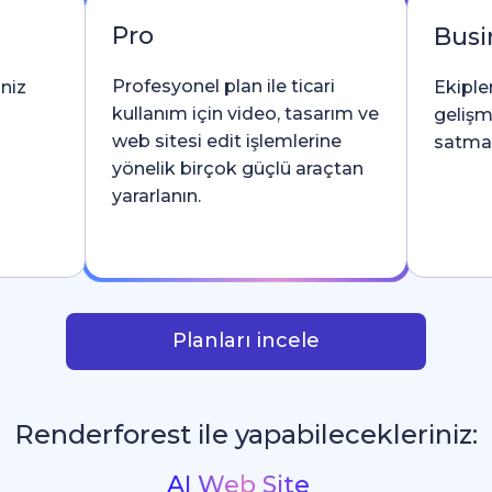
Pro
Busi
Profesyonel plan ile ticari
iniz
Ekipler
kullanım için video, tasarım ve
gelişm
web sitesi edit işlemlerine
satma l
yönelik birçok güçlü araçtan
yararlanın.
Planları incele
Renderforest ile yapabilecekleriniz:
İntrolar ve Logo