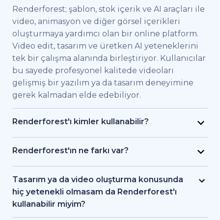
Renderforest; şablon, stok içerik ve AI araçları ile
video, animasyon ve diğer görsel içerikleri
oluşturmaya yardımcı olan bir online platform.
Video edit, tasarım ve üretken AI yeteneklerini
tek bir çalışma alanında birleştiriyor. Kullanıcılar
bu sayede profesyonel kalitede videoları
gelişmiş bir yazılım ya da tasarım deneyimine
gerek kalmadan elde edebiliyor.
Renderforest'ı kimler kullanabilir?
Renderforest kaliteli videoları hızlıca elde etmek
isteyen bireysel kullanıcılar ve ekipler için
Renderforest'ın ne farkı var?
geliştirildi. Pazarlama uzmanları, eğitimciler,
Renderforest çeşitli AI ve video üretim
küçük işletme sahipleri, İK ekipleri, serbest
modellerini aynı platformda bir araya getiriyor.
Tasarım ya da video oluşturma konusunda
çalışan freelancer'lar ve içerik üreticileri
Kullanıcılar bu sayede yazıdan, stok
hiç yetenekli olmasam da Renderforest'ı
Renderforest sayesinde bir prodüksiyon ekibi
görüntülerden ya da AI araçlarıyla video ve
kullanabilir miyim?
tutmadan markalı videolar, eğitici içerikler ya da
animasyon oluşturma, editleme ve dışa aktarma
Evet. Renderforest 1.200'den fazla şablon, AI