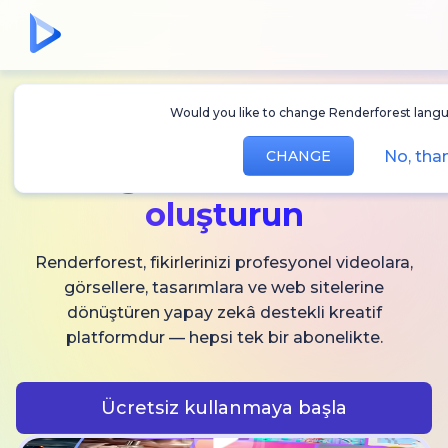
Would you like to change Renderforest languag
Sınırsız
AI video,
No, thank
CHANGE
görsel ve ses
oluşturun
Renderforest, fikirlerinizi profesyonel videolara,
görsellere, tasarımlara ve web sitelerine
dönüştüren yapay zekâ destekli kreatif
platformdur — hepsi tek bir abonelikte.
Ücretsiz kullanmaya başla