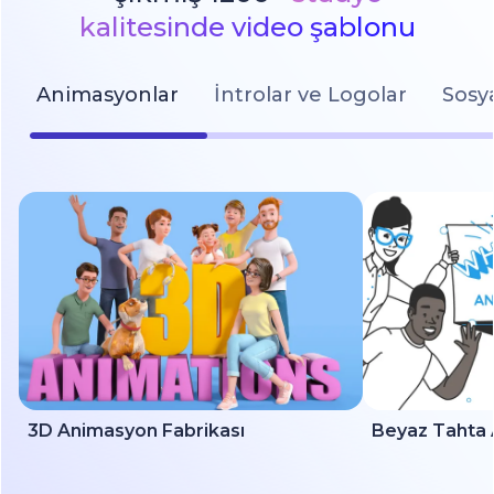
kalitesinde video şablonu
Animasyonlar
İntrolar ve Logolar
Sosy
3D Animasyon Fabrikası
Beyaz Tahta 