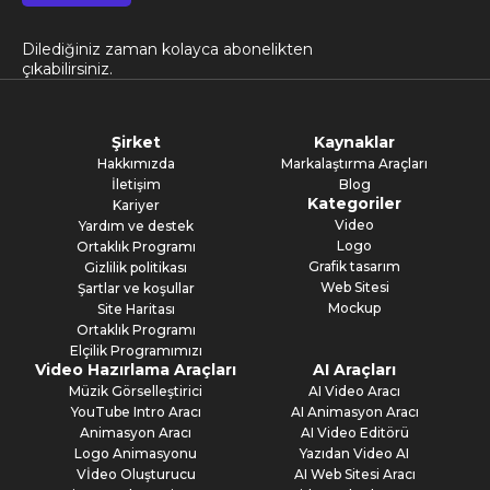
Dilediğiniz zaman kolayca abonelikten
çıkabilirsiniz.
Şirket
Kaynaklar
Hakkımızda
Markalaştırma Araçları
İletişim
Blog
Kategoriler
Kariyer
Video
Yardım ve destek
Logo
Ortaklık Programı
Grafik tasarım
Gizlilik politikası
Web Sitesi
Şartlar ve koşullar
Mockup
Site Haritası
Ortaklık Programı
Elçilik Programımızı
Video Hazırlama Araçları
AI Araçları
Müzik Görselleştirici
AI Video Aracı
YouTube Intro Aracı
AI Animasyon Aracı
Animasyon Aracı
AI Video Editörü
Logo Animasyonu
Yazıdan Video AI
Vİdeo Oluşturucu
AI Web Sitesi Aracı