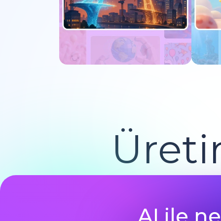
Şimdi Dene
Üreti
AI ile 