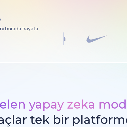
rini burada hayata
len yapay zeka mode
açlar tek bir platfor