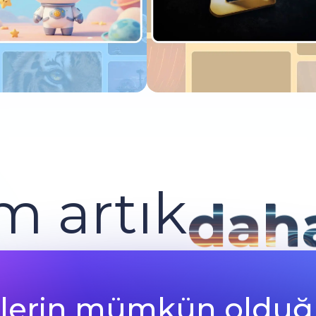
Şimdi Dene
Şimdi Dene
m artık
daha
nelerin mümkün oldu