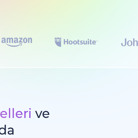
lleri
ve
mda