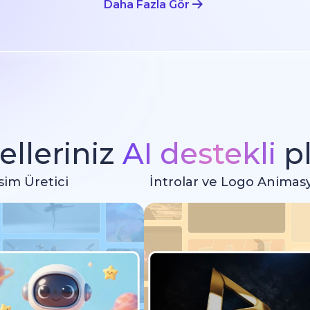
Daha Fazla Gör
lleriniz
AI destekli
p
sim Üretici