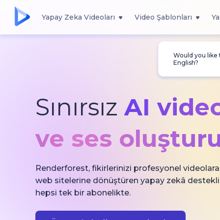
Yapay Zeka Videoları
Video Şablonları
Ya
Would you like
English?
Sınırsız
AI video
ve ses oluştur
Renderforest, fikirlerinizi profesyonel videolara
web sitelerine dönüştüren yapay zekâ destekli
hepsi tek bir abonelikte.