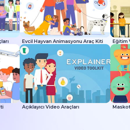
ları
Evcil Hayvan Animasyonu Araç Kiti
Eğitim 
ti
Açıklayıcı Video Araçları
Maskot