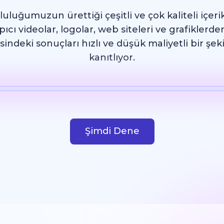
luğumuzun ürettiği çeşitli ve çok kaliteli içeri
cı videolar, logolar, web siteleri ve grafiklerd
sindeki sonuçları hızlı ve düşük maliyetli bir şek
kanıtlıyor.
Şablon
AI Resim
Web Sitesi
Tasarım
Şimdi Dene