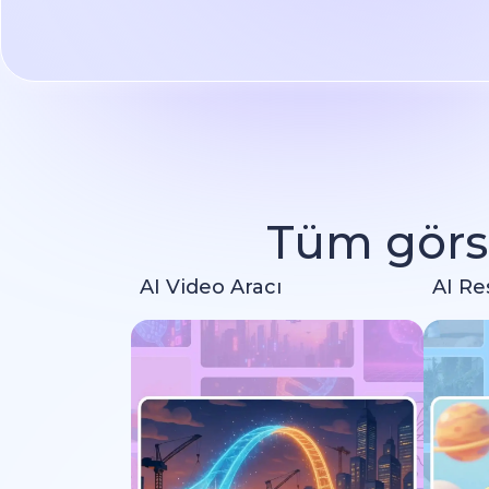
Tüm görse
AI Video Aracı
AI Re