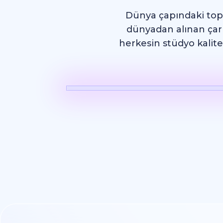
Dünya çapındaki toplu
dünyadan alınan çarpı
herkesin stüdyo kalite
AI Video