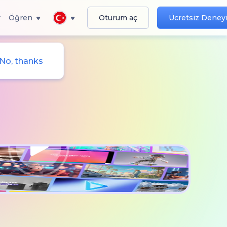
r
Öğren
Oturum aç
Ücretsiz Deney
No, thanks