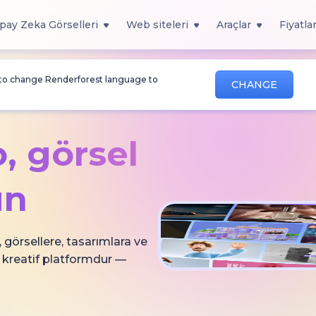
pay Zeka Görselleri
Web siteleri
Araçlar
Fiyatla
 to change Renderforest language to
CHANGE
,
görsel
un
, görsellere, tasarımlara ve
 kreatif platformdur —