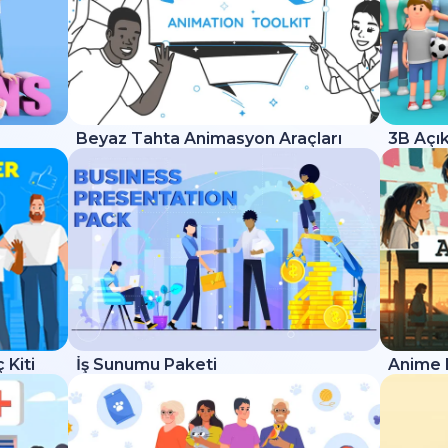
Beyaz Tahta Animasyon Araçları
3B Açık
 Kiti
İş Sunumu Paketi
Anime 