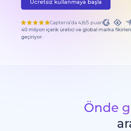
Ücretsiz kullanmaya başla
Capterra’da 4,8/5 puan
40 milyon içerik üretici ve global marka fikirle
geçiriyor.
Önde ge
ar