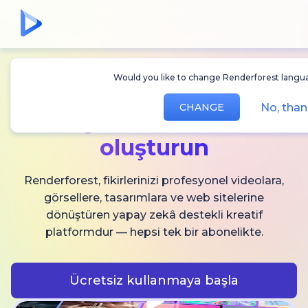
Would you like to change Renderforest langu
Sınırsız
AI video,
No, tha
CHANGE
görsel ve ses
oluşturun
Renderforest, fikirlerinizi profesyonel videolara,
görsellere, tasarımlara ve web sitelerine
dönüştüren yapay zekâ destekli kreatif
platformdur — hepsi tek bir abonelikte.
Ücretsiz kullanmaya başla