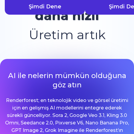
Şimdi Dene
Şimdi D
daha hızlı
Üretim artık
AI ile nelerin mümkün olduğuna
göz atın
Renderforest; en teknolojik video ve görsel üretimi
için en gelişmiş AI modellerini entegre ederek
sürekli güncelliyor. Sora 2, Google Veo 3.1, Kling 3.0
Omni, Seedance 2.0, Pixverse V6, Nano Banana Pro,
GPT Image 2, Grok Imagine ile Renderforest’ın