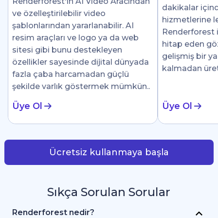
Renderforest'ın AI Video Aracından
dakikalar için
ve özelleştirilebilir video
hizmetlerine le
şablonlarından yararlanabilir. AI
Renderforest i
resim araçları ve logo ya da web
hitap eden göz 
sitesi gibi bunu destekleyen
gelişmiş bir y
özellikler sayesinde dijital dünyada
kalmadan üre
fazla çaba harcamadan güçlü
şekilde varlık göstermek mümkün..
Üye Ol
Üye Ol
Ücretsiz kullanmaya başla
Sıkça Sorulan Sorular
Renderforest nedir?