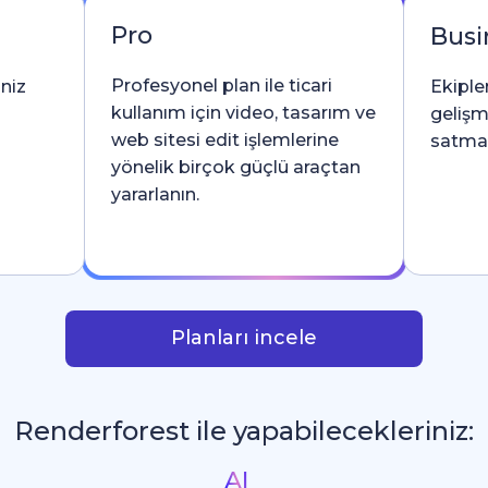
Pro
Busi
Profesyonel plan ile ticari
iniz
Ekipler
kullanım için video, tasarım ve
gelişm
web sitesi edit işlemlerine
satma l
yönelik birçok güçlü araçtan
yararlanın.
Planları incele
Renderforest ile yapabilecekleriniz:
İntrolar
_