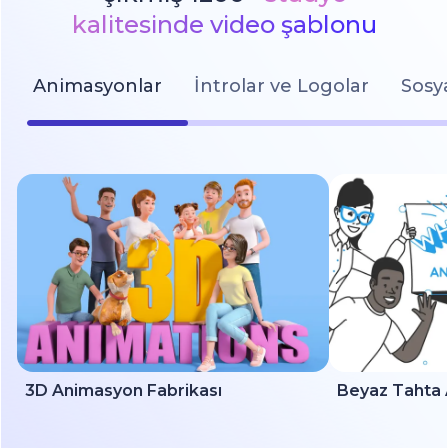
kalitesinde video şablonu
Animasyonlar
İntrolar ve Logolar
Sosy
3D Animasyon Fabrikası
Beyaz Tahta 