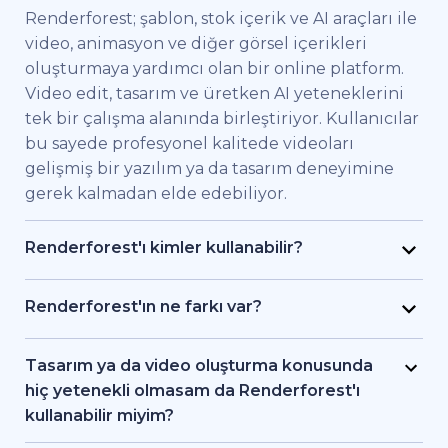
Renderforest; şablon, stok içerik ve AI araçları ile
video, animasyon ve diğer görsel içerikleri
oluşturmaya yardımcı olan bir online platform.
Video edit, tasarım ve üretken AI yeteneklerini
tek bir çalışma alanında birleştiriyor. Kullanıcılar
bu sayede profesyonel kalitede videoları
gelişmiş bir yazılım ya da tasarım deneyimine
gerek kalmadan elde edebiliyor.
Renderforest'ı kimler kullanabilir?
Renderforest kaliteli videoları hızlıca elde etmek
isteyen bireysel kullanıcılar ve ekipler için
Renderforest'ın ne farkı var?
geliştirildi. Pazarlama uzmanları, eğitimciler,
Renderforest çeşitli AI ve video üretim
küçük işletme sahipleri, İK ekipleri, serbest
modellerini aynı platformda bir araya getiriyor.
Tasarım ya da video oluşturma konusunda
çalışan freelancer'lar ve içerik üreticileri
Kullanıcılar bu sayede yazıdan, stok
hiç yetenekli olmasam da Renderforest'ı
Renderforest sayesinde bir prodüksiyon ekibi
görüntülerden ya da AI araçlarıyla video ve
kullanabilir miyim?
tutmadan markalı videolar, eğitici içerikler ya da
animasyon oluşturma, editleme ve dışa aktarma
Evet. Renderforest 1.200'den fazla şablon, AI