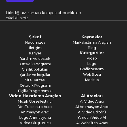
Dilediğiniz zaman kolayca abonelikten
çıkabilirsiniz.
Şirket
Kaynaklar
Hakkımızda
Markalaştırma Araçları
İletişim
Blog
Kategoriler
Kariyer
Video
Yardım ve destek
Logo
Ortaklık Programı
Grafik tasarım
Gizlilik politikası
Web Sitesi
Şartlar ve koşullar
Mockup
Site Haritası
Ortaklık Programı
Elçilik Programımızı
Video Hazırlama Araçları
AI Araçları
Müzik Görselleştirici
AI Video Aracı
YouTube Intro Aracı
AI Animasyon Aracı
Animasyon Aracı
AI Video Editörü
Logo Animasyonu
Yazıdan Video AI
Vİdeo Oluşturucu
AI Web Sitesi Aracı