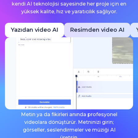
kendi AI teknolojisi sayesinde her proje için en
yüksek kalite, hız ve yaratıcılık sağlıyor.
Yazıdan video AI
Resimden video AI
Metin ya da fikirleri anında profesyonel
videolara dönüştürür. Metninizi girin;
görseller, seslendirmeler ve müziği AI
üretsin.