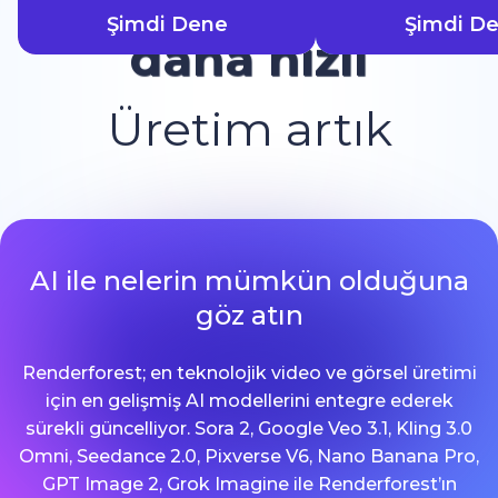
Şimdi Dene
Şimdi D
daha hızlı
Üretim artık
AI ile nelerin mümkün olduğuna
göz atın
Renderforest; en teknolojik video ve görsel üretimi
için en gelişmiş AI modellerini entegre ederek
sürekli güncelliyor. Sora 2, Google Veo 3.1, Kling 3.0
Omni, Seedance 2.0, Pixverse V6, Nano Banana Pro,
GPT Image 2, Grok Imagine ile Renderforest’ın