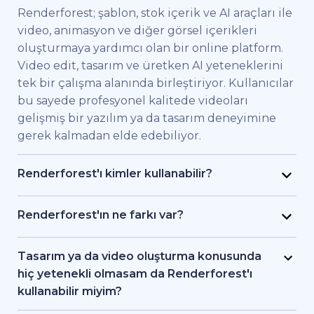
Renderforest; şablon, stok içerik ve AI araçları ile
video, animasyon ve diğer görsel içerikleri
oluşturmaya yardımcı olan bir online platform.
Video edit, tasarım ve üretken AI yeteneklerini
tek bir çalışma alanında birleştiriyor. Kullanıcılar
bu sayede profesyonel kalitede videoları
gelişmiş bir yazılım ya da tasarım deneyimine
gerek kalmadan elde edebiliyor.
Renderforest'ı kimler kullanabilir?
Renderforest kaliteli videoları hızlıca elde etmek
isteyen bireysel kullanıcılar ve ekipler için
Renderforest'ın ne farkı var?
geliştirildi. Pazarlama uzmanları, eğitimciler,
Renderforest çeşitli AI ve video üretim
küçük işletme sahipleri, İK ekipleri, serbest
modellerini aynı platformda bir araya getiriyor.
Tasarım ya da video oluşturma konusunda
çalışan freelancer'lar ve içerik üreticileri
Kullanıcılar bu sayede yazıdan, stok
hiç yetenekli olmasam da Renderforest'ı
Renderforest sayesinde bir prodüksiyon ekibi
görüntülerden ya da AI araçlarıyla video ve
kullanabilir miyim?
tutmadan markalı videolar, eğitici içerikler ya da
animasyon oluşturma, editleme ve dışa aktarma
Evet. Renderforest 1.200'den fazla şablon, AI