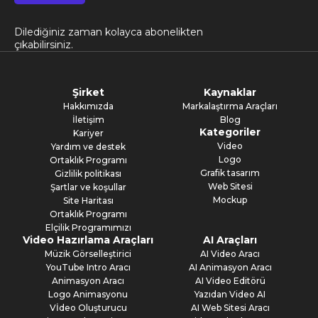
Dilediğiniz zaman kolayca abonelikten
çıkabilirsiniz.
Şirket
Kaynaklar
Hakkımızda
Markalaştırma Araçları
İletişim
Blog
Kategoriler
Kariyer
Video
Yardım ve destek
Logo
Ortaklık Programı
Grafik tasarım
Gizlilik politikası
Web Sitesi
Şartlar ve koşullar
Mockup
Site Haritası
Ortaklık Programı
Elçilik Programımızı
Video Hazırlama Araçları
AI Araçları
Müzik Görselleştirici
AI Video Aracı
YouTube Intro Aracı
AI Animasyon Aracı
Animasyon Aracı
AI Video Editörü
Logo Animasyonu
Yazıdan Video AI
Vİdeo Oluşturucu
AI Web Sitesi Aracı