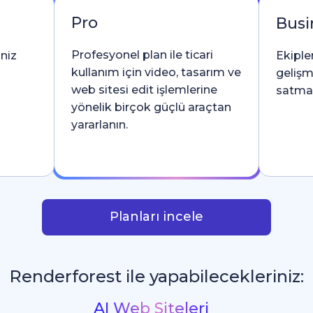
Pro
Busi
Profesyonel plan ile ticari
iniz
Ekipler
kullanım için video, tasarım ve
gelişm
web sitesi edit işlemlerine
satma l
yönelik birçok güçlü araçtan
yararlanın.
Planları incele
Renderforest ile yapabilecekleriniz:
İntrolar ve Logo Animasyonlar
_