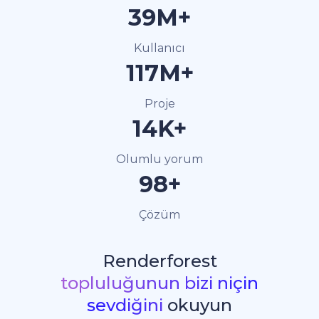
40M+
Kullanıcı
120M+
Proje
15K+
Olumlu yorum
100+
Çözüm
Renderforest
topluluğunun bizi niçin
sevdiğini
okuyun