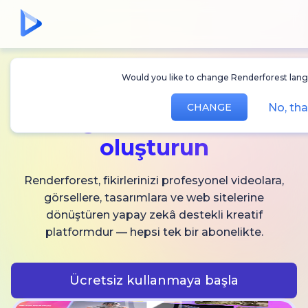
Would you like to change Renderforest langu
Sınırsız
AI video,
No, tha
CHANGE
görsel ve ses
oluşturun
Renderforest, fikirlerinizi profesyonel videolara,
görsellere, tasarımlara ve web sitelerine
dönüştüren yapay zekâ destekli kreatif
platformdur — hepsi tek bir abonelikte.
Ücretsiz kullanmaya başla