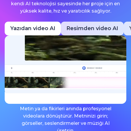
kendi AI teknolojisi sayesinde her proje için en
yüksek kalite, hız ve yaratıcılık sağlıyor.
Yazıdan video AI
Resimden video AI
Metin ya da fikirleri anında profesyonel
videolara dönüştürür. Metninizi girin;
görseller, seslendirmeler ve müziği AI
üretsin.