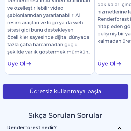
Renderforest'ın AI Video Aracından
dakikalar için
ve özelleştirilebilir video
hizmetlerine le
şablonlarından yararlanabilir. AI
Renderforest i
resim araçları ve logo ya da web
hitap eden göz 
sitesi gibi bunu destekleyen
gelişmiş bir y
özellikler sayesinde dijital dünyada
kalmadan üre
fazla çaba harcamadan güçlü
şekilde varlık göstermek mümkün..
Üye Ol
Üye Ol
Ücretsiz kullanmaya başla
Sıkça Sorulan Sorular
Renderforest nedir?