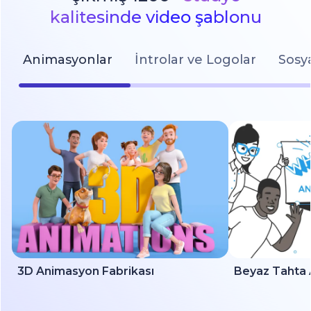
kalitesinde video şablonu
Animasyonlar
İntrolar ve Logolar
Sosy
3D Animasyon Fabrikası
Beyaz Tahta 